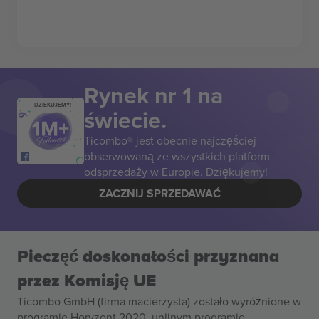
Rynek nr 1 na
DZIĘKUJEMY!
świecie.
Ticombo® jest obecnie najczęściej
obserwowaną ze wszystkich platform
odsprzedaży w Europie. Dziękujemy!
ZACZNIJ SPRZEDAWAĆ
Pieczęć doskonałości przyznana
przez Komisję UE
Ticombo GmbH (firma macierzysta) zostało wyróżnione w
programie Horyzont 2020, unijnym programie