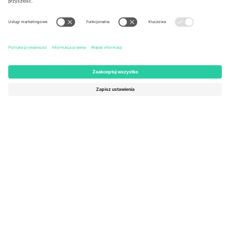
United States
Switzerland
131 Continental Dr, Suite 305,
Dorfstrasse 52a, 6390
Newark, Delaware 19713, United
Engelberg, Switzerland
States
Bulgaria
United Arab Emirates
Regus Sofia City West, bul
UAE Dubai Silicon Oasis, DDP
Totleben 53-55, 1606 Sofia,
Building A1, Office 302, Dubai,
Bulgaria
United Arab Emirates
Mexico
Av Chapultepec 360, Roma
Norte, Cuauhtémoc, 06700
Ciudad de México, CDMX,
Mexico
Podmiot prawny dostawcy platformy może się różnić w zależności
od lokalizacji, wydarzenia i/lub domeny. Aby uzyskać szczegółowe
informacje, sprawdź stronę konkretnego wydarzenia, stopkę i
regulamin.,
Odbitka
i
Warunki.
© 2026 Ticombo. Wszelkie prawa