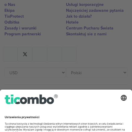
o Nas
Usługi korporacyjne
Ekipa
Najczęściej zadawane pytania
TixProtect
Jak to działa?
Odbitka
Hotele
Zasady i warunki
Centrum Pucharu Świata
Program partnerski
Skontaktuj sie z nami
Biura Ticombo
Germany
United Kingdom
Unter den Linden 24, 10117
167 City Road, London, Greater
Berlin, Germany
London, EC1V 1AW, United
Kingdom