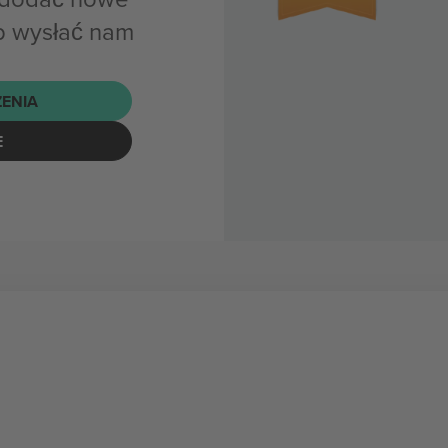
b wysłać nam
ENIA
E