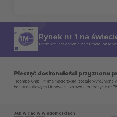
DZIĘKUJEMY!
Rynek nr 1 na świeci
Ticombo® jest obecnie najczęściej obserw
Pieczęć doskonałości przyznana p
Ticombo GmbH (firma macierzysta) zostało wyróżnione 
badań naukowych i innowacji, za swoją propozycję nr 7
Jak widać w wiadomościach