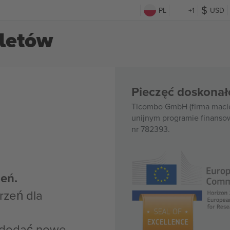
PL
+1
USD
iletów
Pieczęć doskonał
Ticombo GmbH (firma macie
unijnym programie finanso
nr 782393.
eń.
rzeń dla
z dodać nowe