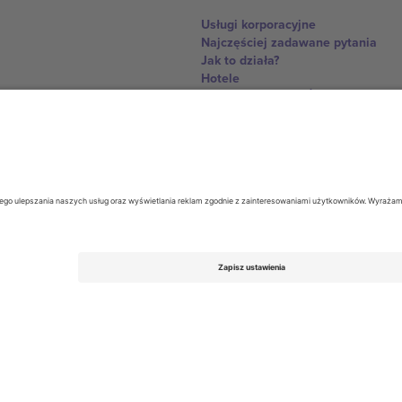
Usługi korporacyjne
Najczęściej zadawane pytania
Jak to działa?
Hotele
Centrum Pucharu Świata
Skontaktuj sie z nami
United Kingdom
167 City Road, London, Greater L
Switzerland
United States
Dorfstrasse 52a, 6390 Engelberg, 