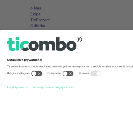
o Nas
Ekipa
TixProtect
Odbitka
Zasady i warunki
Program partnerski
Biura Ticombo
Germany
Unter den Linden 24, 10117 Berlin, Germany
United States
131 Continental Dr, Suite 305, Newark, Delaware 19713, 