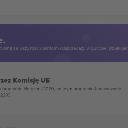
e.
owaną ze wszystkich platform odsprzedaży w Europie. Dziękuje
rzez Komisję UE
w programie Horyzont 2020, unijnym programie finansowania
82393.