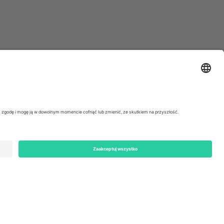
ondon, EC1V 1AW, United Kingdom
Switzerland