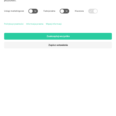
United States
Switzerland
131 Continental Dr, Suite 305,
Dorfstrasse 52a, 6390
Newark, Delaware 19713, United
Engelberg, Switzerland
States
Bulgaria
United Arab Emirates
Regus Sofia City West, bul
UAE Dubai Silicon Oasis, DDP
Totleben 53-55, 1606 Sofia,
Building A1, Office 302, Dubai,
Bulgaria
United Arab Emirates
Mexico
Av Chapultepec 360, Roma
Norte, Cuauhtémoc, 06700
Ciudad de México, CDMX,
Mexico
Podmiot prawny dostawcy platformy może się różnić w zależności
od lokalizacji, wydarzenia i/lub domeny. Aby uzyskać szczegółowe
informacje, sprawdź stronę konkretnego wydarzenia, stopkę i
regulamin.,
Odbitka
i
Warunki.
© 2026 Ticombo. Wszelkie prawa