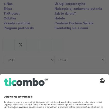
o Nas
Usługi korporacyjne
Ekipa
Najczęściej zadawane pytania
TixProtect
Jak to działa?
Odbitka
Hotele
Zasady i warunki
Centrum Pucharu Świata
Program partnerski
Skontaktuj sie z nami
Biura Ticombo
Germany
United Kingdom
Unter den Linden 24, 10117
167 City Road, London, Greater
Berlin, Germany
London, EC1V 1AW, United
Kingdom