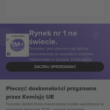
Rynek nr 1 na
DZIĘKUJEMY!
świecie.
Ticombo® jest obecnie najczęściej
obserwowaną ze wszystkich platform
odsprzedaży w Europie. Dziękujemy!
ZACZNIJ SPRZEDAWAĆ
Pieczęć doskonałości przyznana
przez Komisję UE
Ticombo GmbH (firma macierzysta) zostało wyróżnione w
programie Horyzont 2020, unijnym programie