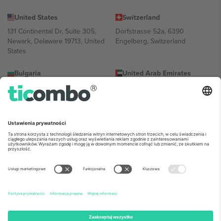
United States
Switzerland
131 Continental Dr, Suite 305,
Dorfstrasse 52a, 6390
Newark, Delaware 19713, United
Engelberg, Switzerland
States
Bulgaria
United Arab Emirates
Regus Sofia City West, bul
UAE Dubai Silicon Oasis, DDP
Totleben 53-55, 1606 Sofia,
Building A1, Office 302, Dubai,
Bulgaria
United Arab Emirates
Mexico
Av Chapultepec 360, Roma
Norte, Cuauhtémoc, 06700
Ciudad de México, CDMX,
Mexico
Podmiot prawny dostawcy platformy może się różnić w zależności
od lokalizacji, wydarzenia i/lub domeny. Aby uzyskać szczegółowe
informacje, sprawdź stronę konkretnego wydarzenia, stopkę i
regulamin.,
Odbitka
i
Warunki.
© 2026 Ticombo. Wszelkie prawa