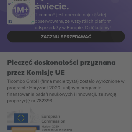
świecie.
Ticombo® jest obecnie najczęściej
obserwowaną ze wszystkich platform
odsprzedaży w Europie. Dziękujemy!
ZACZNIJ SPRZEDAWAĆ
Pieczęć doskonałości przyznana
przez Komisję UE
Ticombo GmbH (firma macierzysta) zostało wyróżnione w
programie Horyzont 2020, unijnym programie
finansowania badań naukowych i innowacji, za swoją
propozycję nr 782393.