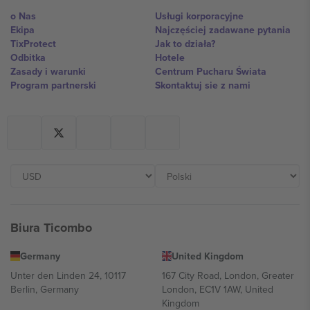
o Nas
Usługi korporacyjne
Ekipa
Najczęściej zadawane pytania
TixProtect
Jak to działa?
Odbitka
Hotele
Zasady i warunki
Centrum Pucharu Świata
Program partnerski
Skontaktuj sie z nami
Biura Ticombo
Germany
United Kingdom
Unter den Linden 24, 10117
167 City Road, London, Greater
Berlin, Germany
London, EC1V 1AW, United
Kingdom