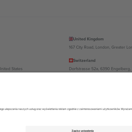
United Kingdom
167 City Road, London, Greater L
Switzerland
United States
Dorfstrasse 52a, 6390 Engelberg, 
United Arab Emirates
ulgaria
UAE Dubai Silicon Oasis, DDP Buil
 Ciudad de México, CDMX, Mexico
ależności od lokalizacji, wydarzenia i/lub domeny. Aby uzyskać szczeg
26 Ticombo. Wszelkie prawa zastrzeżone.