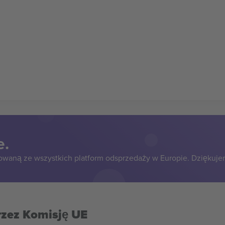
e.
owaną ze wszystkich platform odsprzedaży w Europie. Dziękuje
rzez Komisję UE