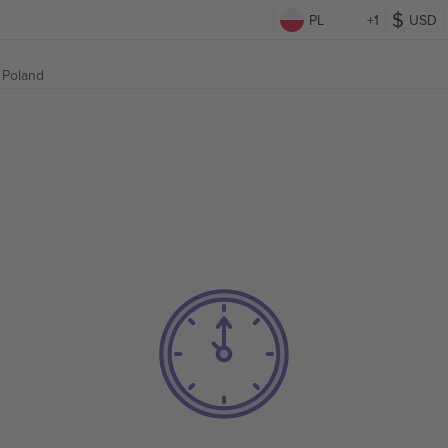
PL
+1
USD
 Poland