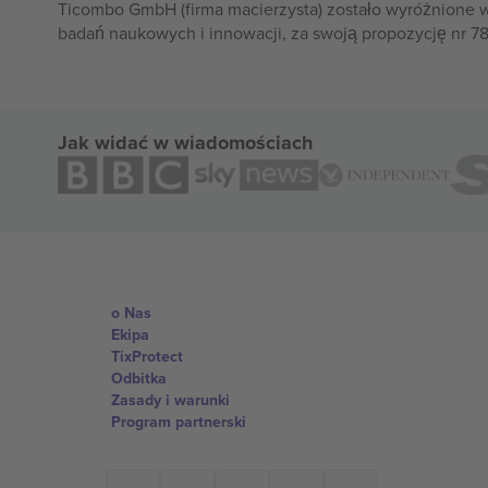
Ticombo GmbH (firma macierzysta) zostało wyróżnione 
badań naukowych i innowacji, za swoją propozycję nr 7
Jak widać w wiadomościach
o Nas
Ekipa
TixProtect
Odbitka
Zasady i warunki
Program partnerski