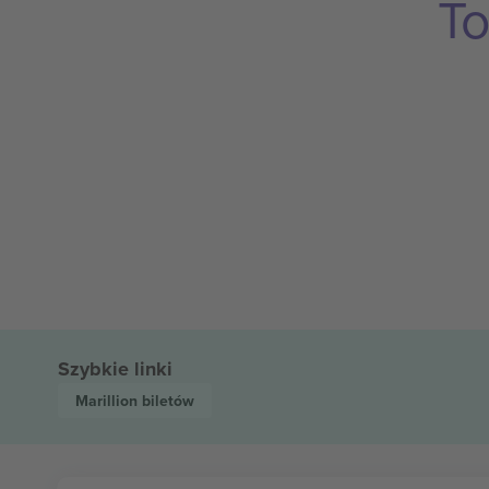
To
Szybkie linki
Marillion
biletów