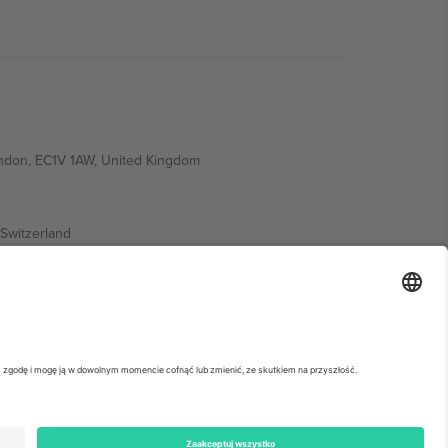
ondon, EC1V 1AW, United Kingdom
Switzerland
ding A1, Office 302, Dubai, United Arab Emirates
ółowe informacje, sprawdź stronę konkretnego