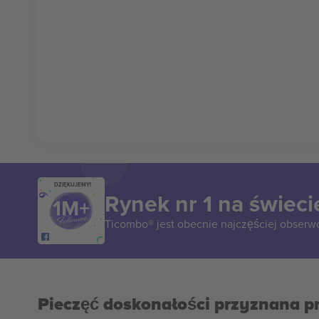
DZIĘKUJEMY!
Rynek nr 1 na świeci
Ticombo® jest obecnie najczęściej obserw
Pieczęć doskonałości przyznana p