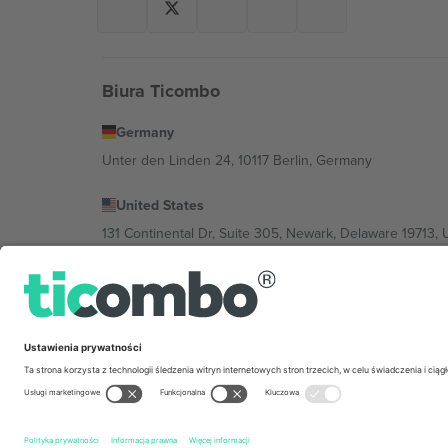
Biura Ticombo
Germany
Unter den Linden 24, 10117 Berlin, Germany
United States
131 Continental Dr, Suite 305, Newark, Delaware 19713, 
Bulgaria
Regus Sofia City West, bul Totleben 53-55, 1606 Sofia, B
Mexico
Av Chapultepec 360, Roma Norte, Cuauhtémoc, 06700
Podmiot prawny dostawcy platformy może się różnić w z
wydarzenia, stopkę i regulamin.,
Odbitka
i
Warunki.
© 20