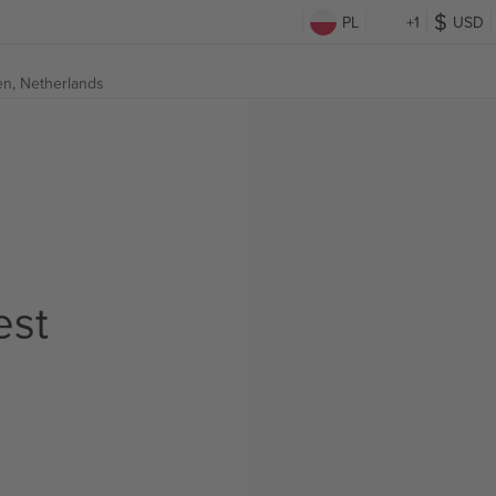
PL
+1
USD
n, Netherlands
est