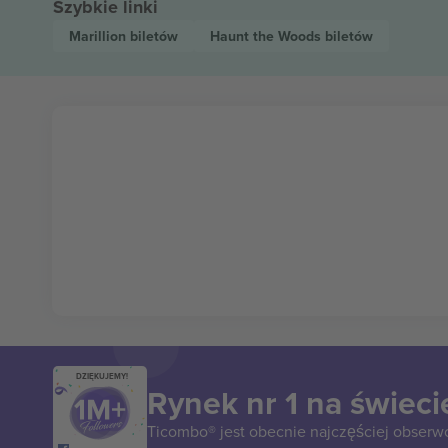
Szybkie linki
Marillion
biletów
Haunt the Woods
biletów
DZIĘKUJEMY!
Rynek nr 1 na świeci
Ticombo® jest obecnie najczęściej obserw