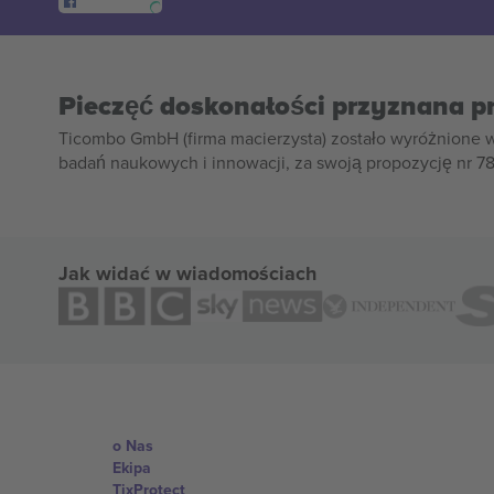
Pieczęć doskonałości przyznana p
Ticombo GmbH (firma macierzysta) zostało wyróżnione 
badań naukowych i innowacji, za swoją propozycję nr 7
Jak widać w wiadomościach
o Nas
Ekipa
TixProtect