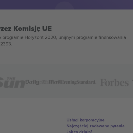
rzez Komisję UE
w programie Horyzont 2020, unijnym programie finansowania
82393.
Usługi korporacyjne
Najczęściej zadawane pytania
Jak to działa?