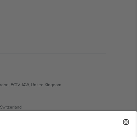
ondon, EC1V 1AW, United Kingdom
Switzerland
ding A1, Office 302, Dubai, United Arab Emirates