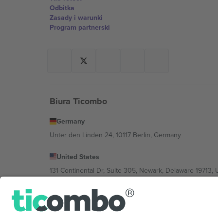
Odbitka
Zasady i warunki
Program partnerski
Biura Ticombo
Germany
Unter den Linden 24, 10117 Berlin, Germany
United States
131 Continental Dr, Suite 305, Newark, Delaware 19713, 
Bulgaria
Regus Sofia City West, bul Totleben 53-55, 1606 Sofia, B