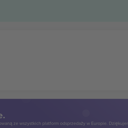
e.
owaną ze wszystkich platform odsprzedaży w Europie. Dziękuje