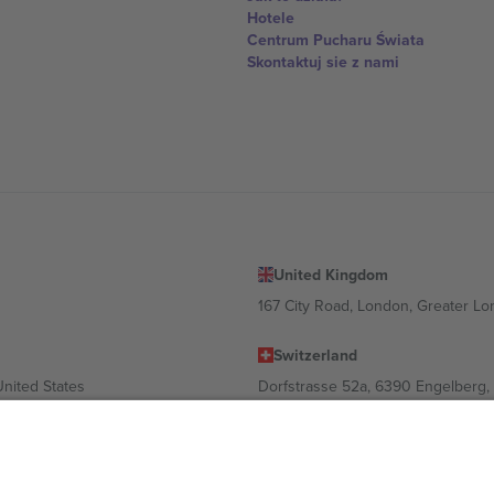
Hotele
Centrum Pucharu Świata
Skontaktuj sie z nami
United Kingdom
167 City Road, London, Greater L
Switzerland
United States
Dorfstrasse 52a, 6390 Engelberg, 
United Arab Emirates
ulgaria
UAE Dubai Silicon Oasis, DDP Buil