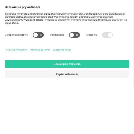
o Nas
Usługi korporacyjne
Ekipa
Najczęściej zadawane pytania
TixProtect
Jak to działa?
Odbitka
Hotele
Zasady i warunki
Centrum Pucharu Świata
Program partnerski
Skontaktuj sie z nami
Biura Ticombo