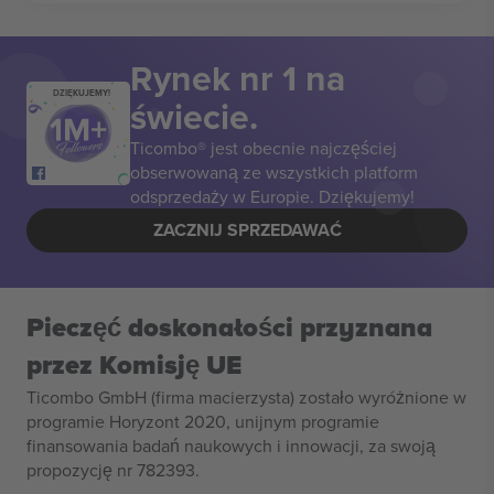
Rynek nr 1 na
DZIĘKUJEMY!
świecie.
Ticombo® jest obecnie najczęściej
obserwowaną ze wszystkich platform
odsprzedaży w Europie. Dziękujemy!
ZACZNIJ SPRZEDAWAĆ
Pieczęć doskonałości przyznana
przez Komisję UE
Ticombo GmbH (firma macierzysta) zostało wyróżnione w
programie Horyzont 2020, unijnym programie
finansowania badań naukowych i innowacji, za swoją
propozycję nr 782393.