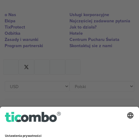
o Nas
Usługi korporacyjne
Ekipa
Najczęściej zadawane pytania
TixProtect
Jak to działa?
Odbitka
Hotele
Zasady i warunki
Centrum Pucharu Świata
Program partnerski
Skontaktuj sie z nami
Biura Ticombo
Germany
United Kingdom
Unter den Linden 24, 10117
167 City Road, London, Greater
Berlin, Germany
London, EC1V 1AW, United