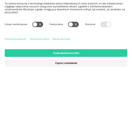
Kingdom
United States
Switzerland
131 Continental Dr, Suite 305,
Dorfstrasse 52a, 6390
Newark, Delaware 19713, United
Engelberg, Switzerland
States
Bulgaria
United Arab Emirates
Regus Sofia City West, bul
UAE Dubai Silicon Oasis, DDP
Totleben 53-55, 1606 Sofia,
Building A1, Office 302, Dubai,
Bulgaria
United Arab Emirates
Mexico
Av Chapultepec 360, Roma
Norte, Cuauhtémoc, 06700
Ciudad de México, CDMX,
Mexico
Podmiot prawny dostawcy platformy może się różnić w zależności
od lokalizacji, wydarzenia i/lub domeny. Aby uzyskać szczegółowe