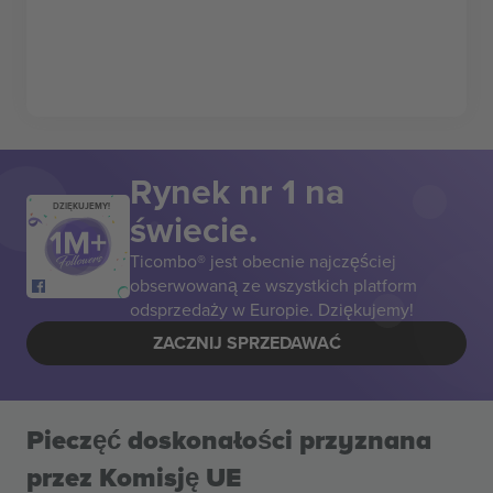
Rynek nr 1 na
DZIĘKUJEMY!
świecie.
Ticombo® jest obecnie najczęściej
obserwowaną ze wszystkich platform
odsprzedaży w Europie. Dziękujemy!
ZACZNIJ SPRZEDAWAĆ
Pieczęć doskonałości przyznana
przez Komisję UE