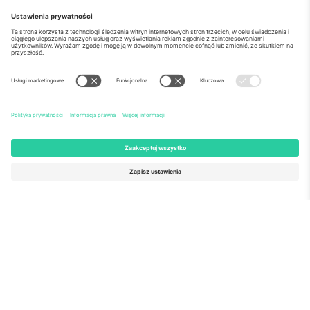
o Nas
Usługi korporacyjne
Ekipa
Najczęściej zadawane pytania
TixProtect
Jak to działa?
Odbitka
Hotele
Zasady i warunki
Centrum Pucharu Świata
Program partnerski
Skontaktuj sie z nami
Biura Ticombo