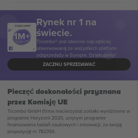
Rynek nr 1 na
DZIĘKUJEMY!
świecie.
Ticombo® jest obecnie najczęściej
obserwowaną ze wszystkich platform
odsprzedaży w Europie. Dziękujemy!
ZACZNIJ SPRZEDAWAĆ
Pieczęć doskonałości przyznana
przez Komisję UE
Ticombo GmbH (firma macierzysta) zostało wyróżnione w
programie Horyzont 2020, unijnym programie
finansowania badań naukowych i innowacji, za swoją
propozycję nr 782393.