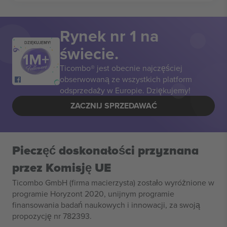
Rynek nr 1 na
DZIĘKUJEMY!
świecie.
Ticombo® jest obecnie najczęściej
obserwowaną ze wszystkich platform
odsprzedaży w Europie. Dziękujemy!
ZACZNIJ SPRZEDAWAĆ
Pieczęć doskonałości przyznana
przez Komisję UE
Ticombo GmbH (firma macierzysta) zostało wyróżnione w
programie Horyzont 2020, unijnym programie
finansowania badań naukowych i innowacji, za swoją
propozycję nr 782393.