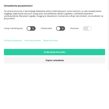
o Nas
Usługi korporacyjne
Ekipa
Najczęściej zadawane pytania
TixProtect
Jak to działa?
Odbitka
Hotele
Zasady i warunki
Centrum Pucharu Świata
Program partnerski
Skontaktuj sie z nami
Biura Ticombo