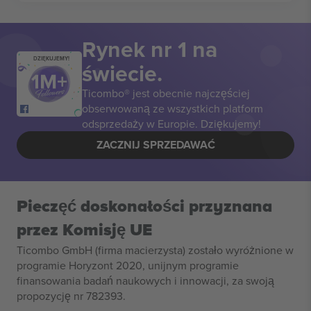
Rynek nr 1 na
DZIĘKUJEMY!
świecie.
Ticombo® jest obecnie najczęściej
obserwowaną ze wszystkich platform
odsprzedaży w Europie. Dziękujemy!
ZACZNIJ SPRZEDAWAĆ
Pieczęć doskonałości przyznana
przez Komisję UE
Ticombo GmbH (firma macierzysta) zostało wyróżnione w
programie Horyzont 2020, unijnym programie
finansowania badań naukowych i innowacji, za swoją
propozycję nr 782393.