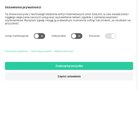
o Nas
Usługi korporacyjne
Ekipa
Najczęściej zadawane pytania
TixProtect
Jak to działa?
Odbitka
Hotele
Zasady i warunki
Centrum Pucharu Świata
Program partnerski
Skontaktuj sie z nami
Biura Ticombo