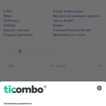
o Nas
Usługi korporacyjne
Ekipa
Najczęściej zadawane pytania
TixProtect
Jak to działa?
Odbitka
Hotele
Zasady i warunki
Centrum Pucharu Świata
Program partnerski
Skontaktuj sie z nami
Biura Ticombo
Germany
United Kingdom
Unter den Linden 24, 10117
167 City Road, London, Greater
Berlin, Germany
London, EC1V 1AW, United