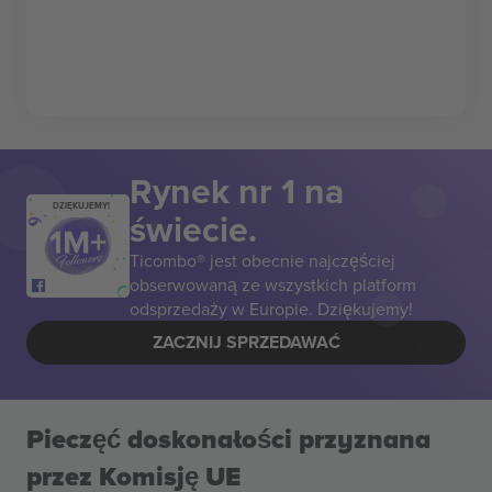
Rynek nr 1 na
DZIĘKUJEMY!
świecie.
Ticombo® jest obecnie najczęściej
obserwowaną ze wszystkich platform
odsprzedaży w Europie. Dziękujemy!
ZACZNIJ SPRZEDAWAĆ
Pieczęć doskonałości przyznana
przez Komisję UE