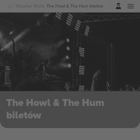
Zaloguj sie
Muzyka
Rock
The Howl & The Hum biletów
The Howl & The Hum
biletów