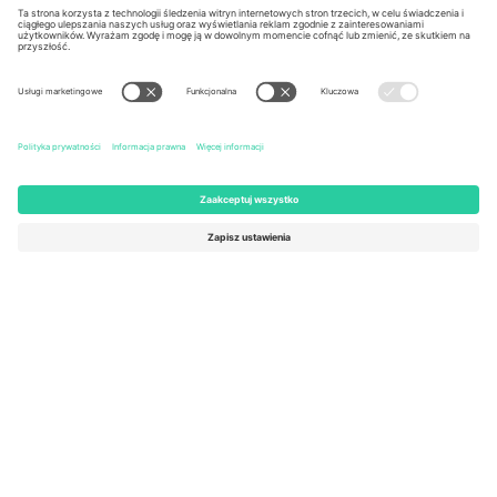
Kingdom
United States
Switzerland
131 Continental Dr, Suite 305,
Dorfstrasse 52a, 6390
Newark, Delaware 19713, United
Engelberg, Switzerland
States
Bulgaria
United Arab Emirates
Regus Sofia City West, bul
UAE Dubai Silicon Oasis, DDP
Totleben 53-55, 1606 Sofia,
Building A1, Office 302, Dubai,
Bulgaria
United Arab Emirates
Mexico
Av Chapultepec 360, Roma
Norte, Cuauhtémoc, 06700
Ciudad de México, CDMX,
Mexico
Podmiot prawny dostawcy platformy może się różnić w zależności
od lokalizacji, wydarzenia i/lub domeny. Aby uzyskać szczegółowe