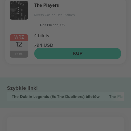
The Players
Rivers Casino Des Plaines
Des Plaines, US
4 bilety
WRZ
12
94 USD
z
KUP
SOB.
Szybkie linki
The Dublin Legends (Ex-The Dubliners)
biletów
The Player