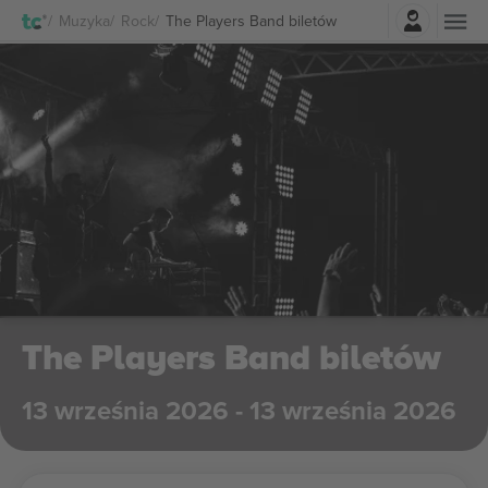
Zaloguj sie
Muzyka
Rock
The Players Band biletów
The Players Band biletów
13 września 2026 - 13 września 2026