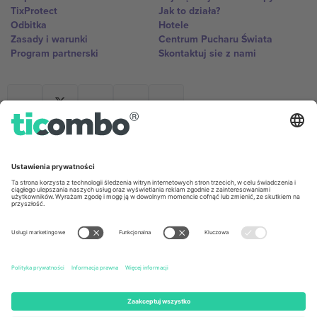
TixProtect
Jak to działa?
Odbitka
Hotele
Zasady i warunki
Centrum Pucharu Świata
Program partnerski
Skontaktuj sie z nami
Biura Ticombo
Germany
United Kingdom
Unter den Linden 24, 10117
167 City Road, London, Greater
Berlin, Germany
London, EC1V 1AW, United
Kingdom
United States
Switzerland