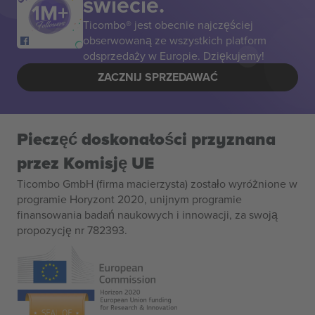
świecie.
Ticombo® jest obecnie najczęściej
obserwowaną ze wszystkich platform
odsprzedaży w Europie. Dziękujemy!
ZACZNIJ SPRZEDAWAĆ
Pieczęć doskonałości przyznana
przez Komisję UE
Ticombo GmbH (firma macierzysta) zostało wyróżnione w
programie Horyzont 2020, unijnym programie
finansowania badań naukowych i innowacji, za swoją
propozycję nr 782393.