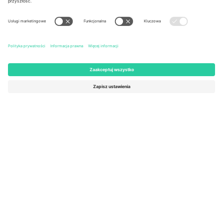
United States
Switzerland
131 Continental Dr, Suite 305,
Dorfstrasse 52a, 6390
Newark, Delaware 19713, United
Engelberg, Switzerland
States
Bulgaria
United Arab Emirates
Regus Sofia City West, bul
UAE Dubai Silicon Oasis, DDP
Totleben 53-55, 1606 Sofia,
Building A1, Office 302, Dubai,
Bulgaria
United Arab Emirates
Mexico
Av Chapultepec 360, Roma
Norte, Cuauhtémoc, 06700
Ciudad de México, CDMX,
Mexico
Podmiot prawny dostawcy platformy może się różnić w zależności
od lokalizacji, wydarzenia i/lub domeny. Aby uzyskać szczegółowe
informacje, sprawdź stronę konkretnego wydarzenia, stopkę i
regulamin.,
Odbitka
i
Warunki.
© 2026 Ticombo. Wszelkie prawa