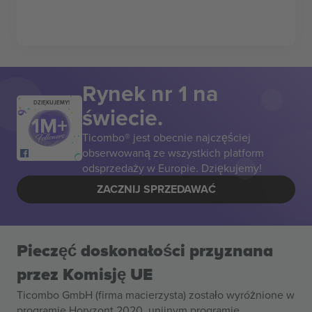
Rynek nr 1 na
DZIĘKUJEMY!
świecie.
Ticombo® jest obecnie najczęściej
obserwowaną ze wszystkich platform
odsprzedaży w Europie. Dziękujemy!
ZACZNIJ SPRZEDAWAĆ
Pieczęć doskonałości przyznana
przez Komisję UE
Ticombo GmbH (firma macierzysta) zostało wyróżnione w
programie Horyzont 2020, unijnym programie