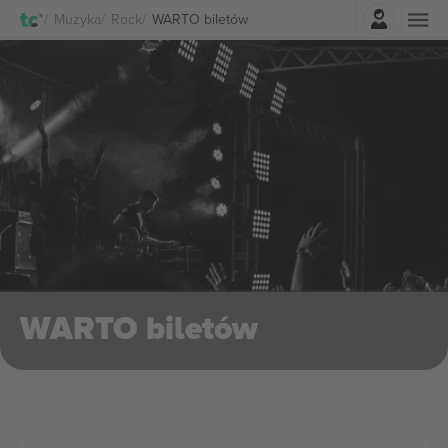
Zaloguj sie
Muzyka
Rock
WARTO biletów
WARTO biletów