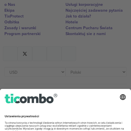
o Nas
Usługi korporacyjne
Ekipa
Najczęściej zadawane pytania
TixProtect
Jak to działa?
Odbitka
Hotele
Zasady i warunki
Centrum Pucharu Świata
Program partnerski
Skontaktuj sie z nami
Biura Ticombo
Germany
United Kingdom
Unter den Linden 24, 10117
167 City Road, London, Greater
Berlin, Germany
London, EC1V 1AW, United
Kingdom