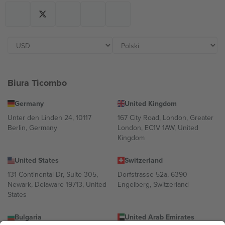
Biura Ticombo
Germany
United Kingdom
Unter den Linden 24, 10117
167 City Road, London, Greater
Berlin, Germany
London, EC1V 1AW, United
Kingdom
United States
Switzerland
131 Continental Dr, Suite 305,
Dorfstrasse 52a, 6390
Newark, Delaware 19713, United
Engelberg, Switzerland
States
Bulgaria
United Arab Emirates