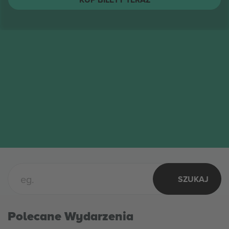
The Toadies
biletów
SIE
Columbus, United States
17
The Toadies
PON.
KUP BILETY TERAZ
SZUKAJ
Polecane Wydarzenia