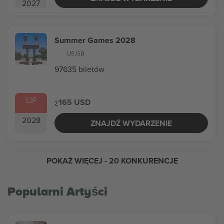
2027
Summer Games 2028
US
,
GB
97635 biletów
LIP
165 USD
z
2028
ZNAJDŹ WYDARZENIE
POKAŻ WIĘCEJ
- 20 KONKURENCJE
Popularni Artyści