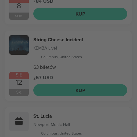
84 USD
z
8
KUP
SOB.
String Cheese Incident
KEMBA Live!
Columbus, United States
63 biletów
SIE
57 USD
z
12
KUP
ŚR.
St. Lucia
Newport Music Hall
Columbus, United States