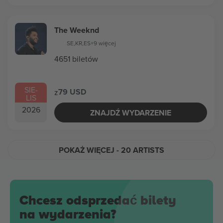
The Weeknd
SE
,
KR
,
ES
+9 więcej
4651 biletów
SIE
-
79 USD
z
LIS
2026
ZNAJDŹ WYDARZENIE
POKAŻ WIĘCEJ
- 20 ARTISTS
Chcesz odsprzedać bilety
na wydarzenia?