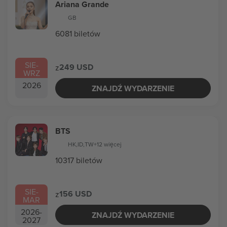
Ariana Grande
GB
6081 biletów
SIE
-
249 USD
z
WRZ
2026
ZNAJDŹ WYDARZENIE
BTS
HK
,
ID
,
TW
+12 więcej
10317 biletów
SIE
-
156 USD
z
MAR
2026
-
ZNAJDŹ WYDARZENIE
2027