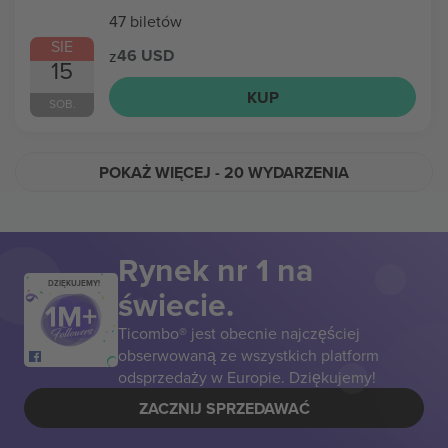
47 biletów
SIE
46 USD
z
15
KUP
SOB.
POKAŻ WIĘCEJ
- 20 WYDARZENIA
Rynek nr 1 na
DZIĘKUJEMY!
świecie.
Ticombo® jest obecnie najczęściej
obserwowaną ze wszystkich platform
odsprzedaży w Europie. Dziękujemy!
ZACZNIJ SPRZEDAWAĆ