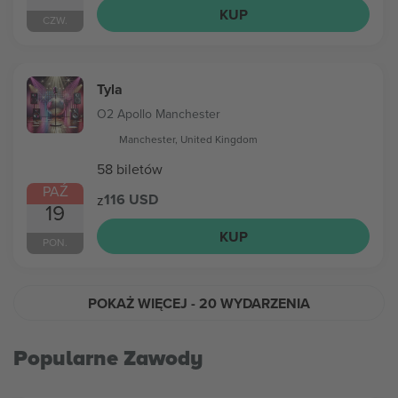
KUP
CZW.
Tyla
O2 Apollo Manchester
Manchester, United Kingdom
58 biletów
PAŹ
116 USD
z
19
KUP
PON.
POKAŻ WIĘCEJ
- 20 WYDARZENIA
Popularne Zawody