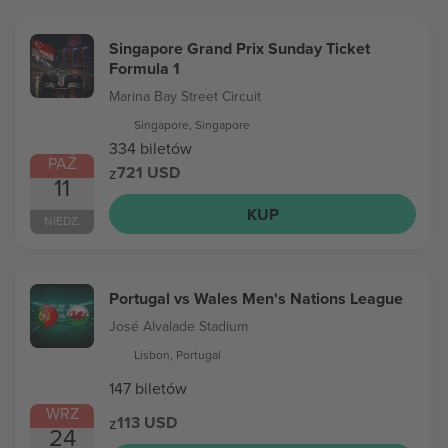
Singapore Grand Prix Sunday Ticket
Formula 1
Marina Bay Street Circuit
Singapore, Singapore
334 biletów
PAŹ
721 USD
z
11
KUP
NIEDZ.
Portugal vs Wales Men's Nations League
José Alvalade Stadium
Lisbon, Portugal
147 biletów
WRZ
113 USD
z
24