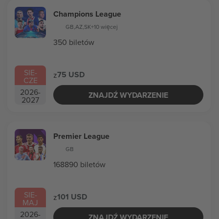
Champions League
GB
,
AZ
,
SK
+10 więcej
350 biletów
SIE
-
75 USD
z
CZE
2026
-
ZNAJDŹ WYDARZENIE
2027
Premier League
GB
168890 biletów
SIE
-
101 USD
z
MAJ
2026
-
ZNAJDŹ WYDARZENIE