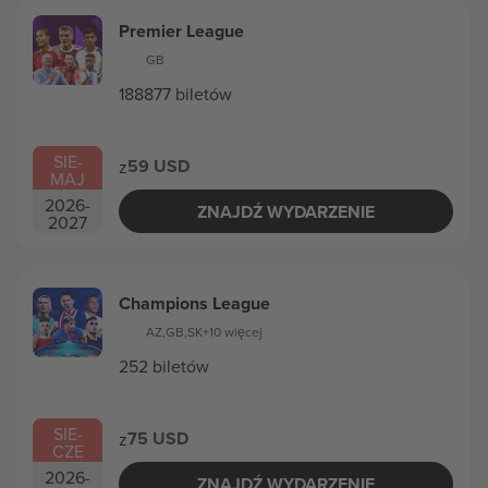
Premier League
GB
188877 biletów
SIE
-
59 USD
z
MAJ
2026
-
ZNAJDŹ WYDARZENIE
2027
Champions League
AZ
,
GB
,
SK
+10 więcej
252 biletów
SIE
-
75 USD
z
CZE
2026
-
ZNAJDŹ WYDARZENIE