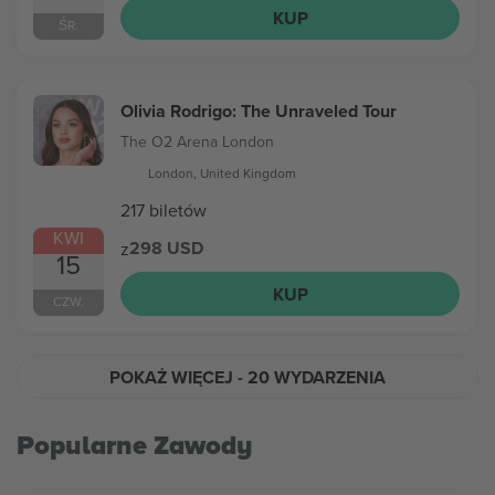
KUP
ŚR.
Olivia Rodrigo: The Unraveled Tour
The O2 Arena London
London, United Kingdom
217 biletów
KWI
298 USD
z
15
KUP
CZW.
POKAŻ WIĘCEJ
- 20 WYDARZENIA
Popularne Zawody