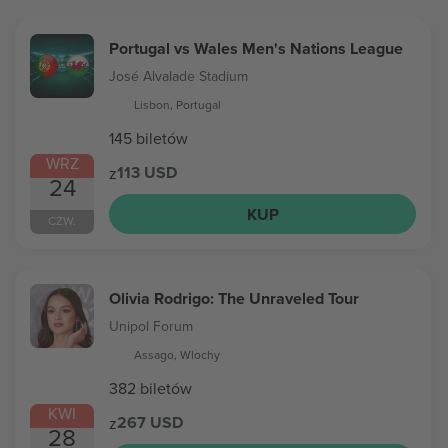
Portugal vs Wales Men's Nations League
José Alvalade Stadium
Lisbon, Portugal
145 biletów
WRZ
113 USD
z
24
KUP
CZW.
Olivia Rodrigo: The Unraveled Tour
Unipol Forum
Assago, Wlochy
382 biletów
KWI
267 USD
z
28