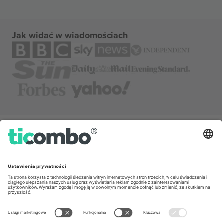
Jak widać w wiadomościach
o Nas
Usługi korporacyjne
Ekipa
Najczęściej zadawane pytania
TixProtect
Jak to działa?
Odbitka
Hotele
Zasady i warunki
Centrum Pucharu Świata
Program partnerski
Skontaktuj sie z nami