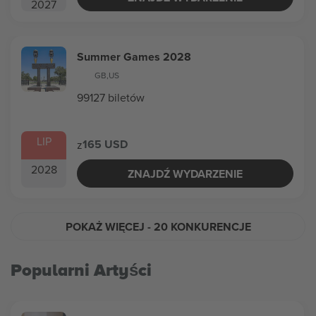
2027
Summer Games 2028
GB
,
US
99127 biletów
LIP
165 USD
z
2028
ZNAJDŹ WYDARZENIE
POKAŻ WIĘCEJ
- 20 KONKURENCJE
Popularni Artyści