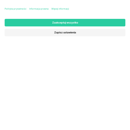
Biura Ticombo
Germany
United Kingdom
Unter den Linden 24, 10117
167 City Road, London, Greater
Berlin, Germany
London, EC1V 1AW, United
Kingdom
United States
Switzerland
131 Continental Dr, Suite 305,
Dorfstrasse 52a, 6390
Newark, Delaware 19713, United
Engelberg, Switzerland
States
Bulgaria
United Arab Emirates