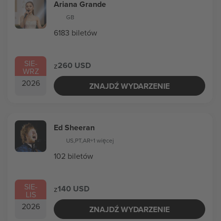
Ariana Grande
GB
6183 biletów
SIE
-
260 USD
z
WRZ
2026
ZNAJDŹ WYDARZENIE
Ed Sheeran
US
,
PT
,
AR
+1 więcej
102 biletów
SIE
-
140 USD
z
LIS
2026
ZNAJDŹ WYDARZENIE