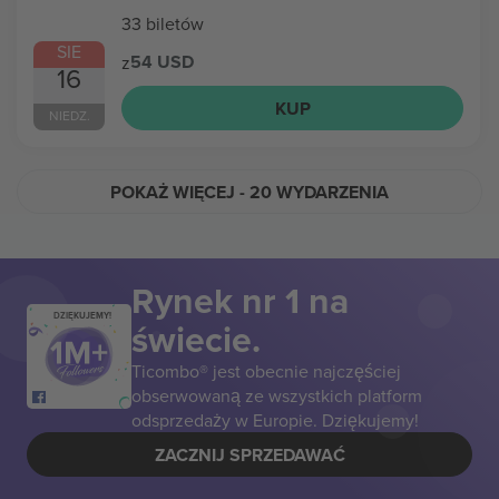
33 biletów
SIE
54 USD
z
16
KUP
NIEDZ.
POKAŻ WIĘCEJ
- 20 WYDARZENIA
Rynek nr 1 na
DZIĘKUJEMY!
świecie.
Ticombo® jest obecnie najczęściej
obserwowaną ze wszystkich platform
odsprzedaży w Europie. Dziękujemy!
ZACZNIJ SPRZEDAWAĆ