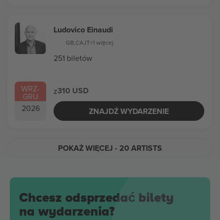
Ludovico Einaudi
GB
,
CA
,
IT
+1 więcej
251 biletów
WRZ
-
310 USD
z
GRU
2026
ZNAJDŹ WYDARZENIE
POKAŻ WIĘCEJ
- 20 ARTISTS
Chcesz odsprzedać bilety
na wydarzenia?