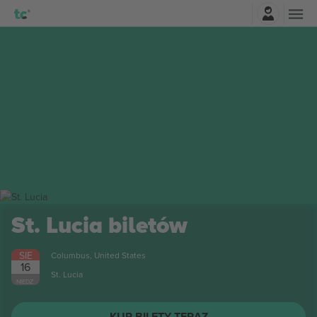
Zaloguj sie
a
biletów
United States
KUP BILETY TERAZ