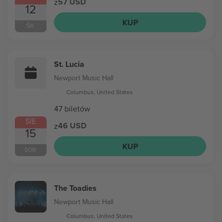
57 USD
z
12
KUP
ŚR.
St. Lucia
Newport Music Hall
Columbus, United States
47 biletów
SIE
46 USD
z
15
KUP
SOB.
The Toadies
Newport Music Hall
Columbus, United States