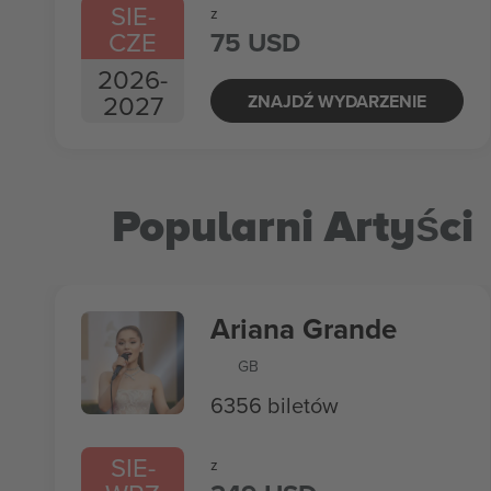
SIE
-
z
CZE
75 USD
2026
-
2027
ZNAJDŹ WYDARZENIE
Popularni Artyści
Ariana Grande
GB
6356 biletów
SIE
-
z