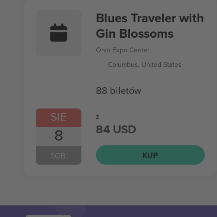
Blues Traveler with
Gin Blossoms
Ohio Expo Center
Columbus, United States
88 biletów
SIE
z
84 USD
8
KUP
SOB.