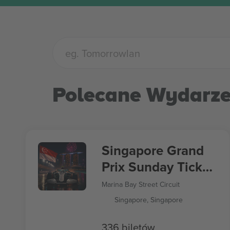
Polecane Wydarze
Singapore Grand
Prix Sunday Ticket
Formula 1
Marina Bay Street Circuit
Singapore, Singapore
336 biletów