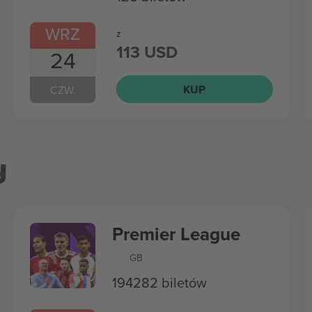
WRZ
z
113 USD
24
KUP
CZW.
y
Premier League
GB
194282 biletów