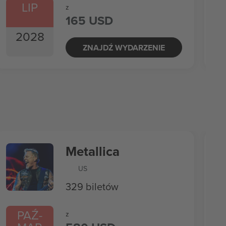
LIP
z
165 USD
2028
ZNAJDŹ WYDARZENIE
Metallica
US
329 biletów
PAŹ
-
z