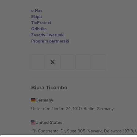
o Nas
Ekipa
TixProtect
Odbitka
Zasady i warunki
Program partnerski
Biura Ticombo
Germany
Unter den Linden 24, 10117 Berlin, Germany
United States
131 Continental Dr, Suite 305, Newark, Delaware 19713, 