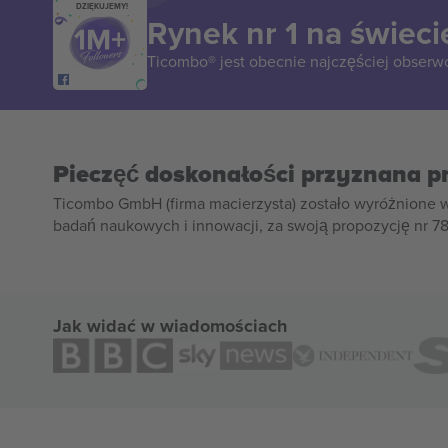
DZIĘKUJEMY!
Rynek nr 1 na świeci
Ticombo® jest obecnie najczęściej obserw
Pieczęć doskonałości przyznana p
Ticombo GmbH (firma macierzysta) zostało wyróżnione 
badań naukowych i innowacji, za swoją propozycję nr 7
Jak widać w wiadomościach