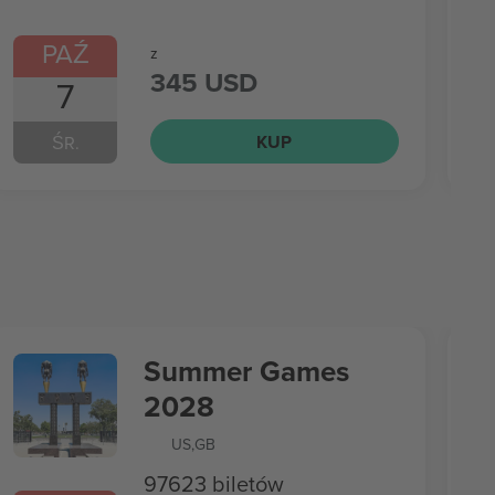
PAŹ
z
345 USD
7
KUP
ŚR.
Summer Games
2028
US
,
GB
97623 biletów