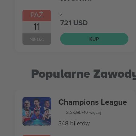
PAŹ
z
721 USD
11
KUP
NIEDZ.
Popularne Zawod
Champions League
SI
,
SK
,
GB
+10 więcej
348 biletów