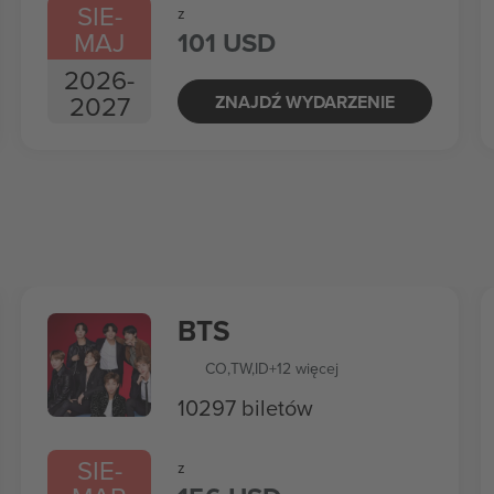
SIE
-
z
MAJ
101 USD
2026
-
2027
ZNAJDŹ WYDARZENIE
BTS
CO
,
TW
,
ID
+12 więcej
10297 biletów
SIE
-
z