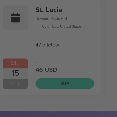
St. Lucia
Newport Music Hall
Columbus, United States
47 biletów
SIE
z
46 USD
15
KUP
SOB.