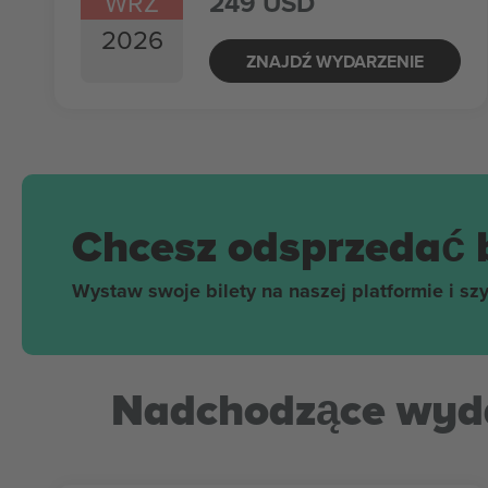
WRZ
249 USD
2026
ZNAJDŹ WYDARZENIE
Chcesz odsprzedać 
Wystaw swoje bilety na naszej platformie i sz
Nadchodzące wyda