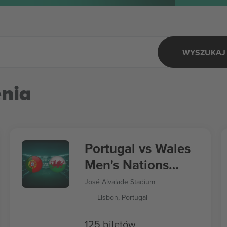
WYSZUKAJ 
nia
Portugal vs Wales
Men's Nations
League
José Alvalade Stadium
Lisbon, Portugal
125 biletów