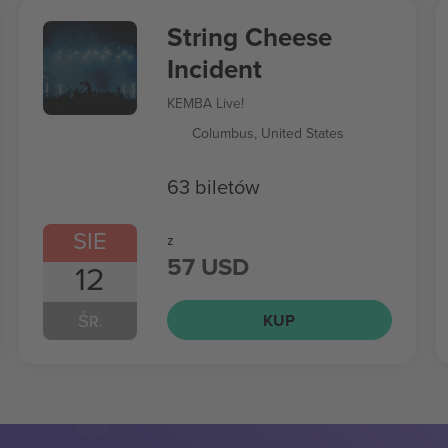
String Cheese
Incident
KEMBA Live!
Columbus, United States
63 biletów
SIE
z
57 USD
12
KUP
ŚR.