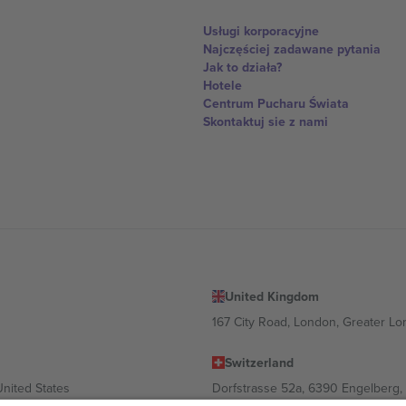
Usługi korporacyjne
Najczęściej zadawane pytania
Jak to działa?
Hotele
Centrum Pucharu Świata
Skontaktuj sie z nami
United Kingdom
167 City Road, London, Greater L
Switzerland
United States
Dorfstrasse 52a, 6390 Engelberg, 