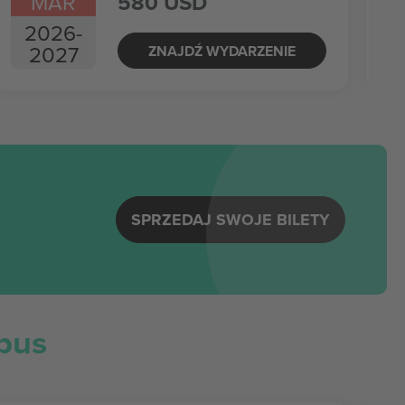
MAR
580 USD
2026
-
2027
ZNAJDŹ WYDARZENIE
SPRZEDAJ SWOJE BILETY
bus