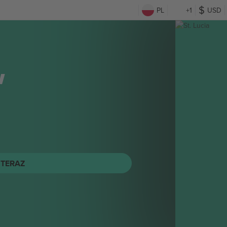
PL
+1
USD
w
 TERAZ