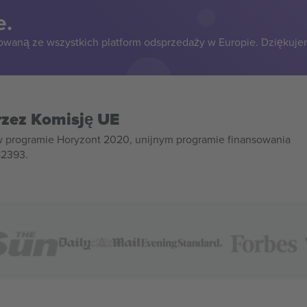
e.
owaną ze wszystkich platform odsprzedaży w Europie. Dziękuje
rzez Komisję UE
w programie Horyzont 2020, unijnym programie finansowania
82393.