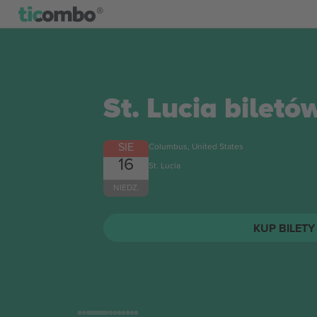
St. Lucia
biletó
SIE
Columbus, United States
16
St. Lucia
NIEDZ.
KUP BILETY