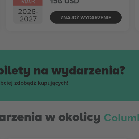
MAR
156 USD
2026
-
2027
ZNAJDŹ WYDARZENIE
bilety na wydarzenia?
ybciej zdobądź kupujących!
Colum
rzenia w okolicy