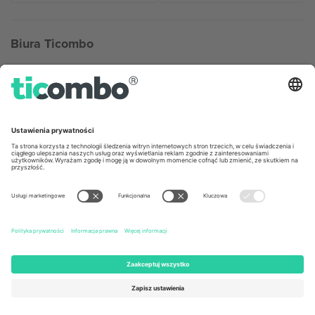
Biura Ticombo
Germany
United Kingdom
Unter den Linden 24, 10117
167 City Road, London, Greater
Berlin, Germany
London, EC1V 1AW, United
Kingdom
United States
Switzerland
131 Continental Dr, Suite 305,
Dorfstrasse 52a, 6390
Newark, Delaware 19713, United
Engelberg, Switzerland
States
Bulgaria
United Arab Emirates
Regus Sofia City West, bul
UAE Dubai Silicon Oasis, DDP
Totleben 53-55, 1606 Sofia,
Building A1, Office 302, Dubai,
Bulgaria
United Arab Emirates
Mexico