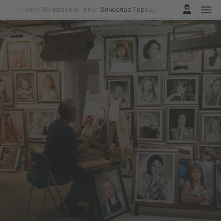
Zaloguj sie
Specjalne Wydarzenia
Inny
Вячеслав Терещенко biletów