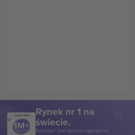
Rynek nr 1 na
DZIĘKUJEMY!
świecie.
Ticombo® jest obecnie najczęściej