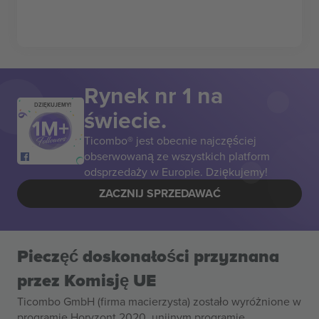
Rynek nr 1 na
DZIĘKUJEMY!
świecie.
Ticombo® jest obecnie najczęściej
obserwowaną ze wszystkich platform
odsprzedaży w Europie. Dziękujemy!
ZACZNIJ SPRZEDAWAĆ
Pieczęć doskonałości przyznana
przez Komisję UE
Ticombo GmbH (firma macierzysta) zostało wyróżnione w
programie Horyzont 2020, unijnym programie