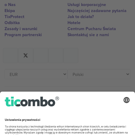
o Nas
Usługi korporacyjne
Ekipa
Najczęściej zadawane pytania
TixProtect
Jak to działa?
Odbitka
Hotele
Zasady i warunki
Centrum Pucharu Świata
Program partnerski
Skontaktuj sie z nami
Biura Ticombo
Germany
United Kingdom
Unter den Linden 24, 10117
167 City Road, London, Greater
Berlin, Germany
London, EC1V 1AW, United
Kingdom