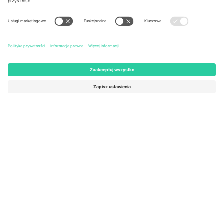
United States
Switzerland
131 Continental Dr, Suite 305,
Dorfstrasse 52a, 6390
Newark, Delaware 19713, United
Engelberg, Switzerland
States
Bulgaria
United Arab Emirates
Regus Sofia City West, bul
UAE Dubai Silicon Oasis, DDP
Totleben 53-55, 1606 Sofia,
Building A1, Office 302, Dubai,
Bulgaria
United Arab Emirates
Mexico
Av Chapultepec 360, Roma
Norte, Cuauhtémoc, 06700
Ciudad de México, CDMX,
Mexico
Podmiot prawny dostawcy platformy może się różnić w zależności
od lokalizacji, wydarzenia i/lub domeny. Aby uzyskać szczegółowe
informacje, sprawdź stronę konkretnego wydarzenia, stopkę i
regulamin.,
Odbitka
i
Warunki.
© 2026 Ticombo. Wszelkie prawa