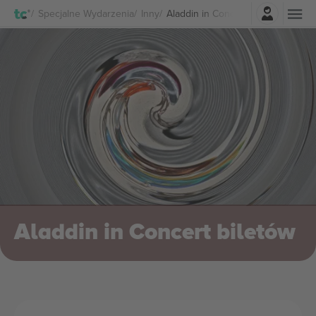
Zaloguj sie
Specjalne Wydarzenia
Inny
Aladdin in Concert biletów
Aladdin in Concert biletów