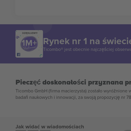
DZIĘKUJEMY!
Rynek nr 1 na świeci
Ticombo® jest obecnie najczęściej obserw
Pieczęć doskonałości przyznana p
Ticombo GmbH (firma macierzysta) zostało wyróżnione 
badań naukowych i innowacji, za swoją propozycję nr 7
Jak widać w wiadomościach