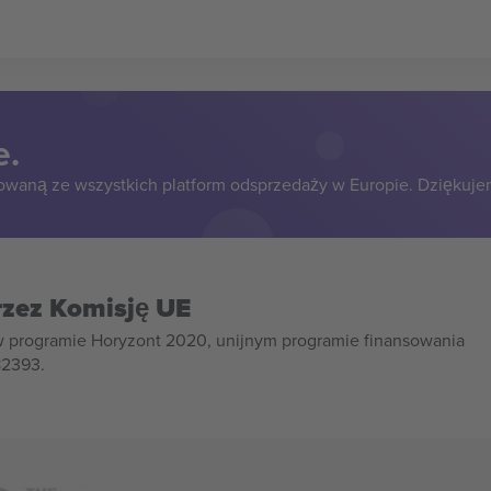
e.
owaną ze wszystkich platform odsprzedaży w Europie. Dziękuje
rzez Komisję UE
w programie Horyzont 2020, unijnym programie finansowania
82393.