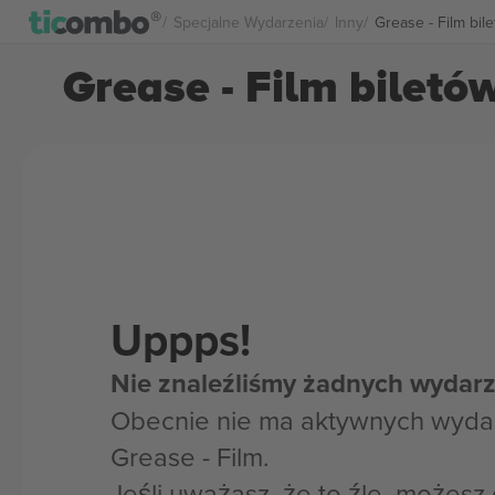
Specjalne Wydarzenia
Inny
Grease - Film bil
Grease - Film biletó
Uppps!
Nie znaleźliśmy żadnych wydarz
Obecnie nie ma aktywnych wyda
Grease - Film.
Jeśli uważasz, że to źle, możes