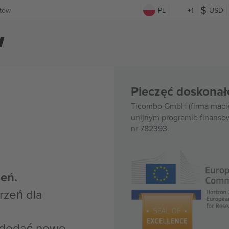
etów
PL
+1
USD
w
Pieczęć doskonał
Ticombo GmbH (firma macie
unijnym programie finanso
nr 782393.
eń.
rzeń dla
z dodać nowe