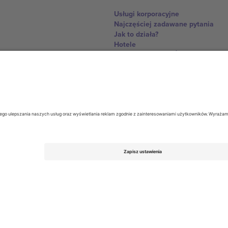
Usługi korporacyjne
Najczęściej zadawane pytania
Jak to działa?
Hotele
Centrum Pucharu Świata
Skontaktuj sie z nami
United Kingdom
167 City Road, London, Greater L
Switzerland
United States
Dorfstrasse 52a, 6390 Engelberg, 