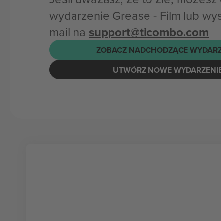
wydarzenie Grease - Film lub wy
mail na
support@ticombo.com
ZOBACZ NADCHODZĄCE WYDARZ
UTWÓRZ NOWE WYDARZENI