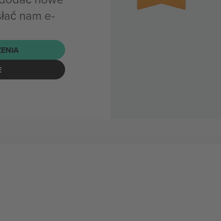
słać nam e-
ENIA
E