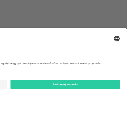
ondon, EC1V 1AW, United Kingdom
Switzerland