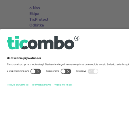
o Nas
Ekipa
TixProtect
Odbitka
Zasady i warunki
Program partnerski
Biura Ticombo
Germany
Unter den Linden 24, 10117 Berlin, Germany
United States
131 Continental Dr, Suite 305, Newark, Delaware 19713, 