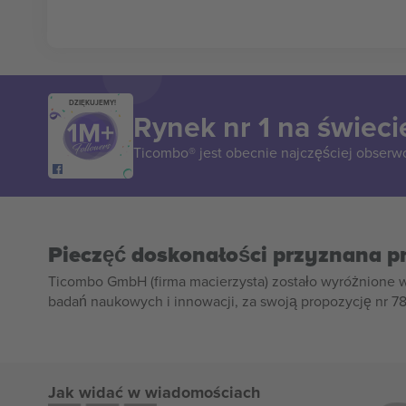
DZIĘKUJEMY!
Rynek nr 1 na świeci
Ticombo® jest obecnie najczęściej obserw
Pieczęć doskonałości przyznana p
Ticombo GmbH (firma macierzysta) zostało wyróżnione 
badań naukowych i innowacji, za swoją propozycję nr 7
Jak widać w wiadomościach