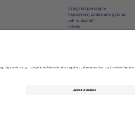
Usługi korporacyjne
Najczęściej zadawane pytania
Jak to działa?
Hotele
Centrum Pucharu Świata
Skontaktuj sie z nami
United Kingdom
167 City Road, London, Greater L
Switzerland
United States
Dorfstrasse 52a, 6390 Engelberg, 