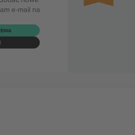
nam e-mail na
ENIA
E