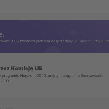
e.
owaną ze wszystkich platform odsprzedaży w Europie. Dziękuje
rzez Komisję UE
w programie Horyzont 2020, unijnym programie finansowania
82393.