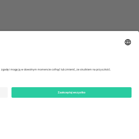
ondon, EC1V 1AW, United Kingdom
Switzerland