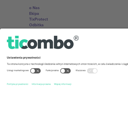
o Nas
Ekipa
TixProtect
Odbitka
Zasady i warunki
Program partnerski
Biura Ticombo
Germany
Unter den Linden 24, 10117 Berlin, Germany
United States
131 Continental Dr, Suite 305, Newark, Delaware 19713, 