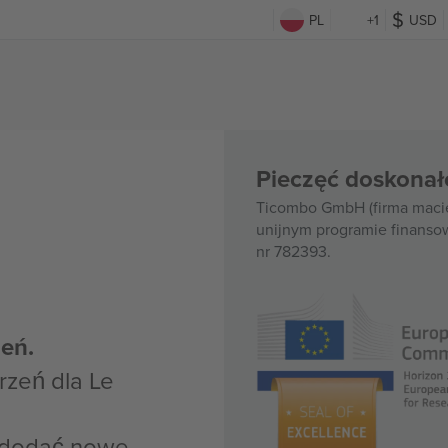
PL
+1
USD
Pieczęć doskonał
Ticombo GmbH (firma macie
unijnym programie finanso
nr 782393.
eń.
zeń dla Le
z dodać nowe