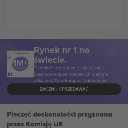
Rynek nr 1 na
DZIĘKUJEMY!
świecie.
Ticombo® jest obecnie najczęściej
obserwowaną ze wszystkich platform
odsprzedaży w Europie. Dziękujemy!
ZACZNIJ SPRZEDAWAĆ
Pieczęć doskonałości przyznana
przez Komisję UE