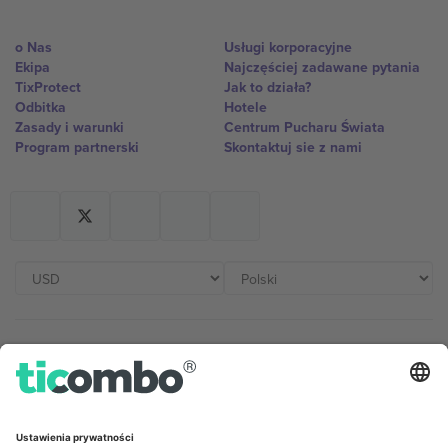
o Nas
Usługi korporacyjne
Ekipa
Najczęściej zadawane pytania
TixProtect
Jak to działa?
Odbitka
Hotele
Zasady i warunki
Centrum Pucharu Świata
Program partnerski
Skontaktuj sie z nami
Biura Ticombo
Germany
United Kingdom
Unter den Linden 24, 10117
167 City Road, London, Greater
Berlin, Germany
London, EC1V 1AW, United