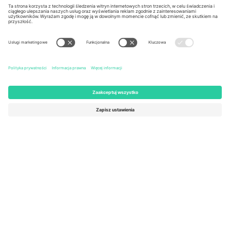
Kingdom
United States
Switzerland
131 Continental Dr, Suite 305,
Dorfstrasse 52a, 6390
Newark, Delaware 19713, United
Engelberg, Switzerland
States
Bulgaria
United Arab Emirates
Regus Sofia City West, bul
UAE Dubai Silicon Oasis, DDP
Totleben 53-55, 1606 Sofia,
Building A1, Office 302, Dubai,
Bulgaria
United Arab Emirates
Mexico
Av Chapultepec 360, Roma
Norte, Cuauhtémoc, 06700
Ciudad de México, CDMX,
Mexico
Podmiot prawny dostawcy platformy może się różnić w zależności
od lokalizacji, wydarzenia i/lub domeny. Aby uzyskać szczegółowe