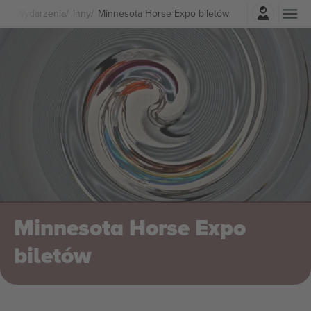
Zaloguj sie
lne Wydarzenia
Inny
Minnesota Horse Expo biletów
Minnesota Horse Expo
biletów