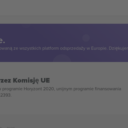
e.
owaną ze wszystkich platform odsprzedaży w Europie. Dziękuje
rzez Komisję UE
w programie Horyzont 2020, unijnym programie finansowania
82393.