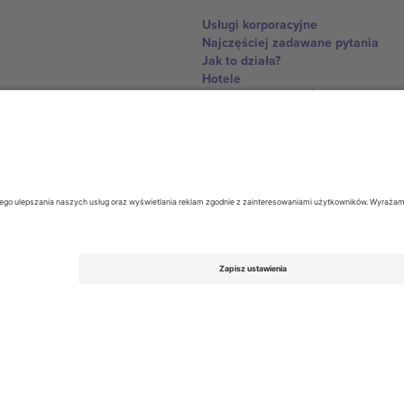
Usługi korporacyjne
Najczęściej zadawane pytania
Jak to działa?
Hotele
Centrum Pucharu Świata
Skontaktuj sie z nami
United Kingdom
167 City Road, London, Greater L
Switzerland
United States
Dorfstrasse 52a, 6390 Engelberg, 