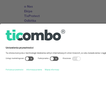
o Nas
Ekipa
TixProtect
Odbitka
Zasady i warunki
Program partnerski
Biura Ticombo
Germany
Unter den Linden 24, 10117 Berlin, Germany
United States
131 Continental Dr, Suite 305, Newark, Delaware 19713, 