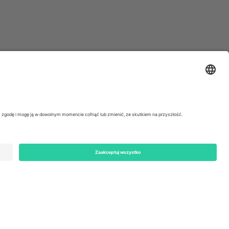
ondon, EC1V 1AW, United Kingdom
Switzerland