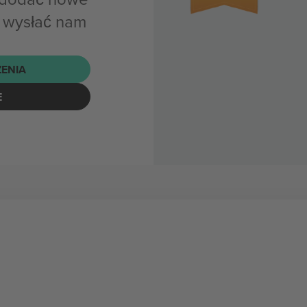
b wysłać nam
ENIA
E