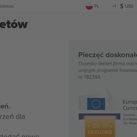
 biletów
PL
+1
USD
letów
Pieczęć doskonał
Ticombo GmbH (firma macie
unijnym programie finanso
nr 782393.
eń.
rzeń dla
z dodać nowe