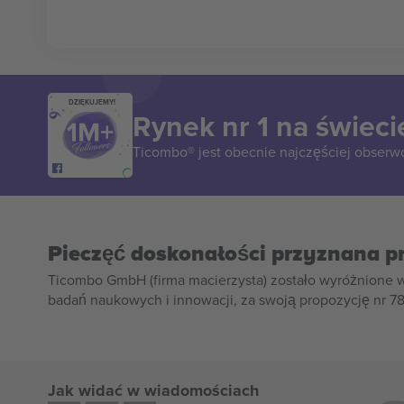
DZIĘKUJEMY!
Rynek nr 1 na świeci
Ticombo® jest obecnie najczęściej obserw
Pieczęć doskonałości przyznana p
Ticombo GmbH (firma macierzysta) zostało wyróżnione 
badań naukowych i innowacji, za swoją propozycję nr 7
Jak widać w wiadomościach