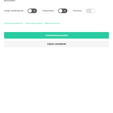
United States
Switzerland
131 Continental Dr, Suite 305,
Dorfstrasse 52a, 6390
Newark, Delaware 19713, United
Engelberg, Switzerland
States
Bulgaria
United Arab Emirates
Regus Sofia City West, bul
UAE Dubai Silicon Oasis, DDP
Totleben 53-55, 1606 Sofia,
Building A1, Office 302, Dubai,
Bulgaria
United Arab Emirates
Mexico
Av Chapultepec 360, Roma
Norte, Cuauhtémoc, 06700
Ciudad de México, CDMX,
Mexico
Podmiot prawny dostawcy platformy może się różnić w zależności
od lokalizacji, wydarzenia i/lub domeny. Aby uzyskać szczegółowe
informacje, sprawdź stronę konkretnego wydarzenia, stopkę i
regulamin.,
Odbitka
i
Warunki.
© 2026 Ticombo. Wszelkie prawa