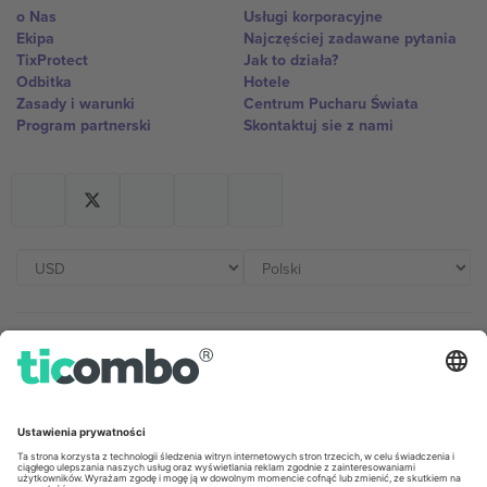
o Nas
Usługi korporacyjne
Ekipa
Najczęściej zadawane pytania
TixProtect
Jak to działa?
Odbitka
Hotele
Zasady i warunki
Centrum Pucharu Świata
Program partnerski
Skontaktuj sie z nami
Biura Ticombo
Germany
United Kingdom
Unter den Linden 24, 10117
167 City Road, London, Greater
Berlin, Germany
London, EC1V 1AW, United
Kingdom