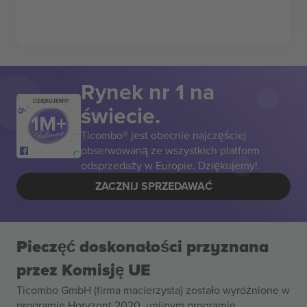
Rynek nr 1 na
DZIĘKUJEMY!
świecie.
Ticombo® jest obecnie najczęściej
obserwowaną ze wszystkich platform
odsprzedaży w Europie. Dziękujemy!
ZACZNIJ SPRZEDAWAĆ
Pieczęć doskonałości przyznana
przez Komisję UE
Ticombo GmbH (firma macierzysta) zostało wyróżnione w
programie Horyzont 2020, unijnym programie