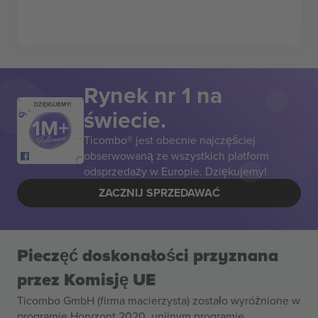
Rynek nr 1 na
DZIĘKUJEMY!
świecie.
Ticombo® jest obecnie najczęściej
obserwowaną ze wszystkich platform
odsprzedaży w Europie. Dziękujemy!
ZACZNIJ SPRZEDAWAĆ
Pieczęć doskonałości przyznana
przez Komisję UE
Ticombo GmbH (firma macierzysta) zostało wyróżnione w
programie Horyzont 2020, unijnym programie