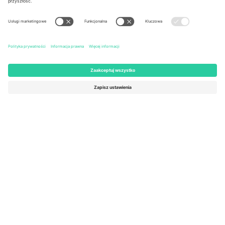
United States
Switzerland
131 Continental Dr, Suite 305,
Dorfstrasse 52a, 6390
Newark, Delaware 19713, United
Engelberg, Switzerland
States
Bulgaria
United Arab Emirates
Regus Sofia City West, bul
UAE Dubai Silicon Oasis, DDP
Totleben 53-55, 1606 Sofia,
Building A1, Office 302, Dubai,
Bulgaria
United Arab Emirates
Mexico
Av Chapultepec 360, Roma
Norte, Cuauhtémoc, 06700
Ciudad de México, CDMX,
Mexico
Podmiot prawny dostawcy platformy może się różnić w zależności
od lokalizacji, wydarzenia i/lub domeny. Aby uzyskać szczegółowe
informacje, sprawdź stronę konkretnego wydarzenia, stopkę i
regulamin.,
Odbitka
i
Warunki.
© 2026 Ticombo. Wszelkie prawa