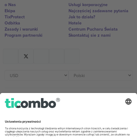
o Nas
Usługi korporacyjne
Ekipa
Najczęściej zadawane pytania
TixProtect
Jak to działa?
Odbitka
Hotele
Zasady i warunki
Centrum Pucharu Świata
Program partnerski
Skontaktuj sie z nami
Biura Ticombo
Germany
United Kingdom
Unter den Linden 24, 10117
167 City Road, London, Greater
Berlin, Germany
London, EC1V 1AW, United
Kingdom