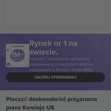
Rynek nr 1 na
DZIĘKUJEMY!
świecie.
Ticombo® jest obecnie najczęściej
obserwowaną ze wszystkich platform
odsprzedaży w Europie. Dziękujemy!
ZACZNIJ SPRZEDAWAĆ
Pieczęć doskonałości przyznana
przez Komisję UE