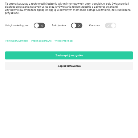
Kingdom
United States
Switzerland
131 Continental Dr, Suite 305,
Dorfstrasse 52a, 6390
Newark, Delaware 19713, United
Engelberg, Switzerland
States
Bulgaria
United Arab Emirates
Regus Sofia City West, bul
UAE Dubai Silicon Oasis, DDP
Totleben 53-55, 1606 Sofia,
Building A1, Office 302, Dubai,
Bulgaria
United Arab Emirates
Mexico
Av Chapultepec 360, Roma
Norte, Cuauhtémoc, 06700
Ciudad de México, CDMX,
Mexico
Podmiot prawny dostawcy platformy może się różnić w zależności
od lokalizacji, wydarzenia i/lub domeny. Aby uzyskać szczegółowe