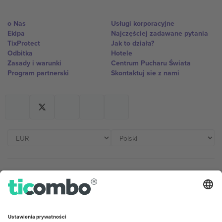
o Nas
Usługi korporacyjne
Ekipa
Najczęściej zadawane pytania
TixProtect
Jak to działa?
Odbitka
Hotele
Zasady i warunki
Centrum Pucharu Świata
Program partnerski
Skontaktuj sie z nami
Biura Ticombo
Germany
United Kingdom
Unter den Linden 24, 10117
167 City Road, London, Greater
Berlin, Germany
London, EC1V 1AW, United