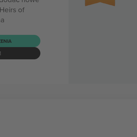
eirs of
na
ENIA
E