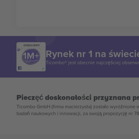
DZIĘKUJEMY!
Rynek nr 1 na świeci
Ticombo® jest obecnie najczęściej obserw
Pieczęć doskonałości przyznana p
Ticombo GmbH (firma macierzysta) zostało wyróżnione 
badań naukowych i innowacji, za swoją propozycję nr 7