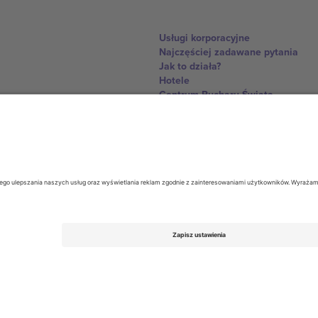
Usługi korporacyjne
Najczęściej zadawane pytania
Jak to działa?
Hotele
Centrum Pucharu Świata
Skontaktuj sie z nami
United Kingdom
167 City Road, London, Greater L
Switzerland
United States
Dorfstrasse 52a, 6390 Engelberg, 