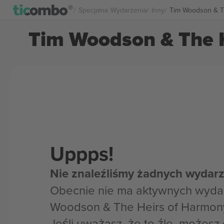
Specjalne Wydarzenia
Inny
Tim Woodson & Th
Tim Woodson & The H
Uppps!
Nie znaleźliśmy żadnych wydarz
Obecnie nie ma aktywnych wydar
Woodson & The Heirs of Harmon
Jeśli uważasz, że to źle, możes