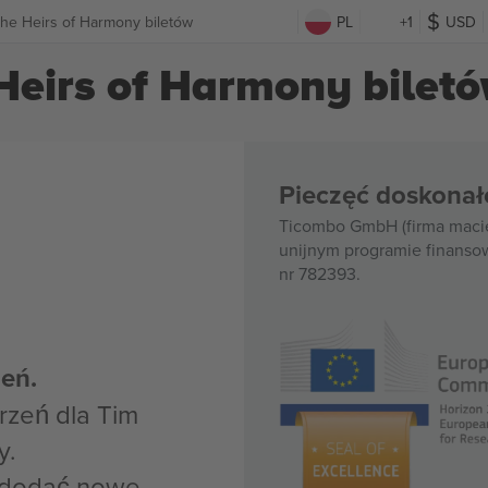
e Heirs of Harmony biletów
PL
+1
USD
eirs of Harmony bilet
Pieczęć doskonał
Ticombo GmbH (firma macie
unijnym programie finanso
nr 782393.
eń.
zeń dla Tim
y.
z dodać nowe