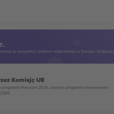
e.
owaną ze wszystkich platform odsprzedaży w Europie. Dziękuje
rzez Komisję UE
w programie Horyzont 2020, unijnym programie finansowania
82393.