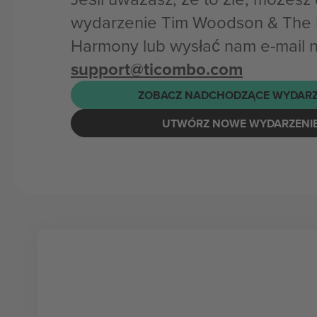
wydarzenie Tim Woodson & The H
Harmony lub wysłać nam e-mail 
support@ticombo.com
ZOBACZ NADCHODZĄCE WYDARZ
UTWÓRZ NOWE WYDARZENI