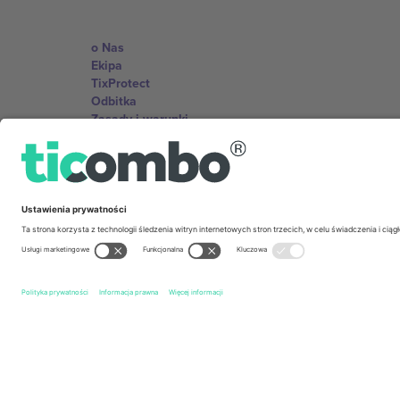
o Nas
Ekipa
TixProtect
Odbitka
Zasady i warunki
Program partnerski
Biura Ticombo
Germany
Unter den Linden 24, 10117 Berlin, Germany
United States
131 Continental Dr, Suite 305, Newark, Delaware 19713, 