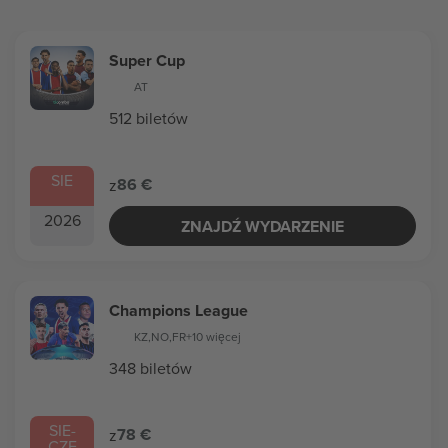
Super Cup
AT
512 biletów
SIE
86 €
z
2026
ZNAJDŹ WYDARZENIE
Champions League
KZ
,
NO
,
FR
+10 więcej
348 biletów
SIE
-
78 €
z
CZE