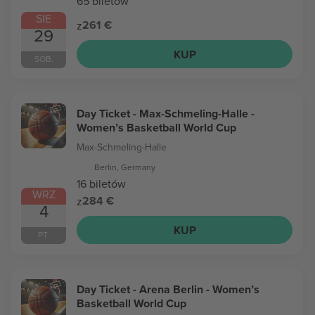
65 biletów
SIE
261 €
z
29
KUP
SOB.
Day Ticket - Max-Schmeling-Halle -
Women’s Basketball World Cup
Max-Schmeling-Halle
Berlin, Germany
16 biletów
WRZ
284 €
z
4
KUP
PT.
Day Ticket - Arena Berlin - Women’s
Basketball World Cup