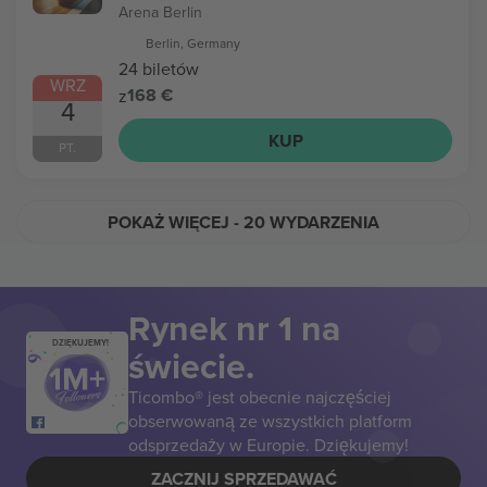
Arena Berlin
Berlin, Germany
24 biletów
WRZ
168 €
z
4
KUP
PT.
POKAŻ WIĘCEJ
- 20 WYDARZENIA
Rynek nr 1 na
DZIĘKUJEMY!
świecie.
Ticombo® jest obecnie najczęściej
obserwowaną ze wszystkich platform
odsprzedaży w Europie. Dziękujemy!
ZACZNIJ SPRZEDAWAĆ