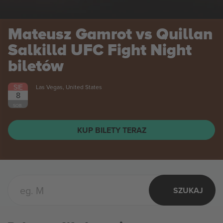
Mateusz Gamrot vs Quillan
Salkilld UFC Fight Night
biletów
SIE
Las Vegas, United States
8
SOB.
KUP BILETY TERAZ
SZUKAJ