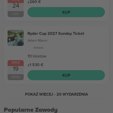
260 €
z
24
KUP
CZW.
Ryder Cup 2027 Sunday Ticket
Adare Manor
Ireland
151 biletów
WRZ
1 530 €
z
19
KUP
NIEDZ.
POKAŻ WIĘCEJ
- 20 WYDARZENIA
Popularne Zawody