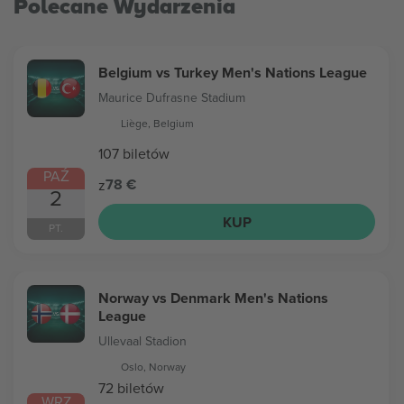
Polecane Wydarzenia
Belgium vs Turkey Men's Nations League
Maurice Dufrasne Stadium
Liège, Belgium
107 biletów
PAŹ
78 €
z
2
KUP
PT.
Norway vs Denmark Men's Nations
League
Ullevaal Stadion
Oslo, Norway
72 biletów
WRZ