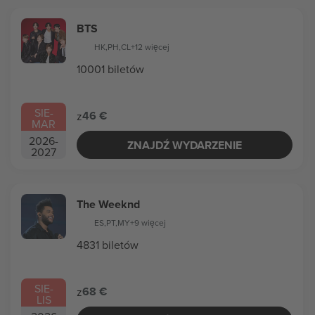
BTS
HK
,
PH
,
CL
+12 więcej
10001 biletów
SIE
-
46 €
z
MAR
2026
-
ZNAJDŹ WYDARZENIE
2027
The Weeknd
ES
,
PT
,
MY
+9 więcej
4831 biletów
SIE
-
68 €
z
LIS