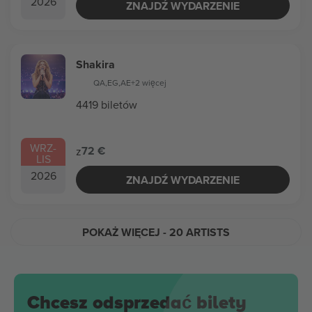
2026
ZNAJDŹ WYDARZENIE
Shakira
QA
,
EG
,
AE
+2 więcej
4419 biletów
WRZ
-
72 €
z
LIS
2026
ZNAJDŹ WYDARZENIE
POKAŻ WIĘCEJ
- 20 ARTISTS
Chcesz odsprzedać bilety