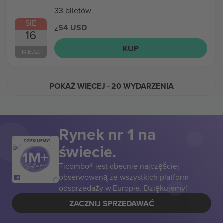
33 biletów
SIE
54 USD
z
16
KUP
NIEDZ.
POKAŻ WIĘCEJ
- 20 WYDARZENIA
Rynek nr 1 na
DZIĘKUJEMY!
świecie.
Ticombo® jest obecnie najczęściej
obserwowaną ze wszystkich platform
odsprzedaży w Europie. Dziękujemy!
ZACZNIJ SPRZEDAWAĆ