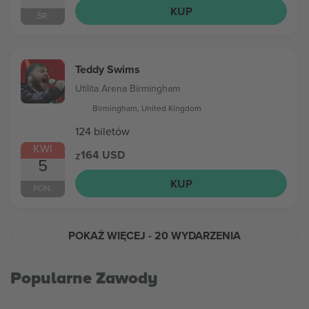
KUP
ŚR.
Teddy Swims
Utilita Arena Birmingham
Birmingham, United Kingdom
124 biletów
KWI
164 USD
z
5
KUP
PON.
POKAŻ WIĘCEJ
- 20 WYDARZENIA
Popularne Zawody