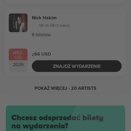
Nick Hakim
DE
,
US
,
GB
+3 więcej
6 biletów
WRZ
-
66 USD
z
LIS
2026
ZNAJDŹ WYDARZENIE
POKAŻ WIĘCEJ
- 20 ARTISTS
Chcesz odsprzedać bilety
na wydarzenia?