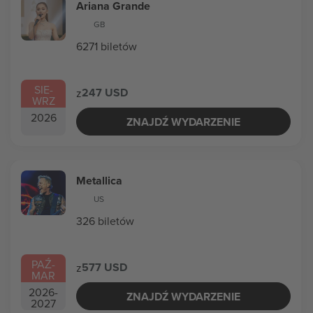
Ariana Grande
GB
6271 biletów
SIE
-
247 USD
z
WRZ
2026
ZNAJDŹ WYDARZENIE
Metallica
US
326 biletów
PAŹ
-
577 USD
z
MAR
2026
-
ZNAJDŹ WYDARZENIE
2027