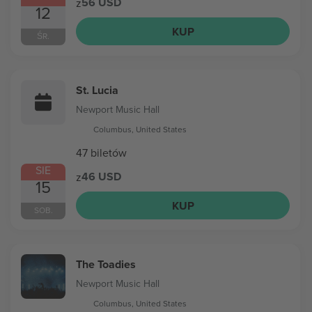
56 USD
z
12
KUP
ŚR.
St. Lucia
Newport Music Hall
Columbus, United States
47 biletów
SIE
46 USD
z
15
KUP
SOB.
The Toadies
Newport Music Hall
Columbus, United States