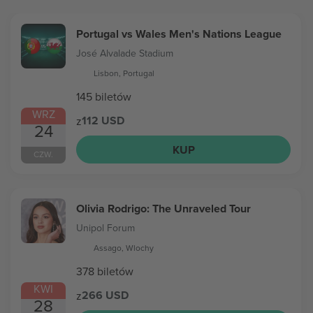
Portugal vs Wales Men's Nations League
José Alvalade Stadium
Lisbon, Portugal
145 biletów
WRZ
112 USD
z
24
KUP
CZW.
Olivia Rodrigo: The Unraveled Tour
Unipol Forum
Assago, Wlochy
378 biletów
KWI
266 USD
z
28