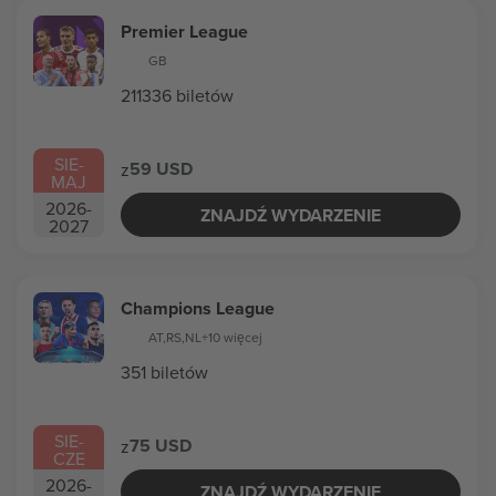
Premier League
GB
211336 biletów
SIE
-
59 USD
z
MAJ
2026
-
ZNAJDŹ WYDARZENIE
2027
Champions League
AT
,
RS
,
NL
+10 więcej
351 biletów
SIE
-
75 USD
z
CZE
2026
-
ZNAJDŹ WYDARZENIE