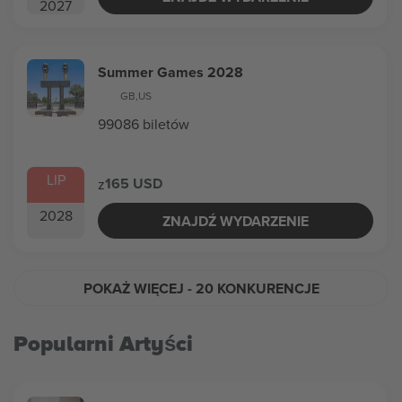
2027
Summer Games 2028
GB
,
US
99086 biletów
LIP
165 USD
z
2028
ZNAJDŹ WYDARZENIE
POKAŻ WIĘCEJ
- 20 KONKURENCJE
Popularni Artyści