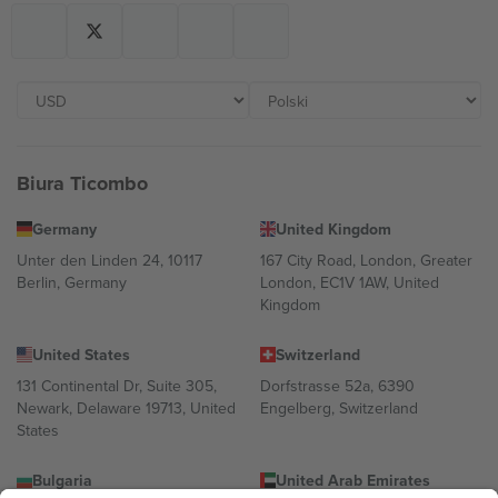
Biura Ticombo
Germany
United Kingdom
Unter den Linden 24, 10117
167 City Road, London, Greater
Berlin, Germany
London, EC1V 1AW, United
Kingdom
United States
Switzerland
131 Continental Dr, Suite 305,
Dorfstrasse 52a, 6390
Newark, Delaware 19713, United
Engelberg, Switzerland
States
Bulgaria
United Arab Emirates