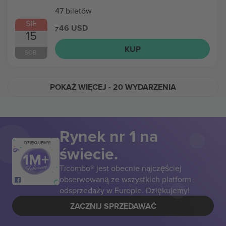
47 biletów
SIE
46 USD
z
15
KUP
SOB.
POKAŻ WIĘCEJ
- 20 WYDARZENIA
Rynek nr 1 na
DZIĘKUJEMY!
świecie.
Ticombo® jest obecnie najczęściej
obserwowaną ze wszystkich platform
odsprzedaży w Europie. Dziękujemy!
ZACZNIJ SPRZEDAWAĆ