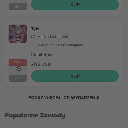
KUP
CZW.
Tyla
O2 Apollo Manchester
Manchester, United Kingdom
58 biletów
PAŹ
116 USD
z
19
KUP
PON.
POKAŻ WIĘCEJ
- 20 WYDARZENIA
Popularne Zawody