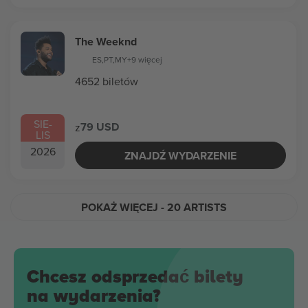
The Weeknd
ES
,
PT
,
MY
+9 więcej
4652 biletów
SIE
-
79 USD
z
LIS
2026
ZNAJDŹ WYDARZENIE
POKAŻ WIĘCEJ
- 20 ARTISTS
Chcesz odsprzedać bilety
na wydarzenia?