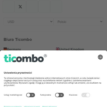
Biura Ticombo
Germany
United Kingdom
Unter den Linden 24, 10117
167 City Road, London, Greater
Berlin, Germany
London, EC1V 1AW, United
Kingdom
United States
Switzerland
131 Continental Dr, Suite 305,
Dorfstrasse 52a, 6390
Newark, Delaware 19713, United
Engelberg, Switzerland
States
Bulgaria
United Arab Emirates