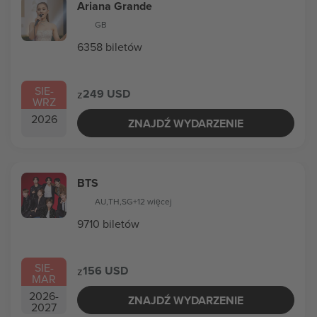
Ariana Grande
GB
6358 biletów
SIE
-
249 USD
z
WRZ
2026
ZNAJDŹ WYDARZENIE
BTS
AU
,
TH
,
SG
+12 więcej
9710 biletów
SIE
-
156 USD
z
MAR
2026
-
ZNAJDŹ WYDARZENIE
2027