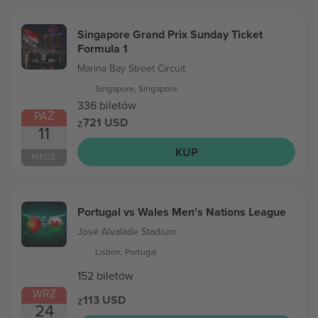
Singapore Grand Prix Sunday Ticket
Formula 1
Marina Bay Street Circuit
Singapore, Singapore
336 biletów
PAŹ
721 USD
z
11
KUP
NIEDZ.
Portugal vs Wales Men's Nations League
José Alvalade Stadium
Lisbon, Portugal
152 biletów
WRZ
113 USD
z
24