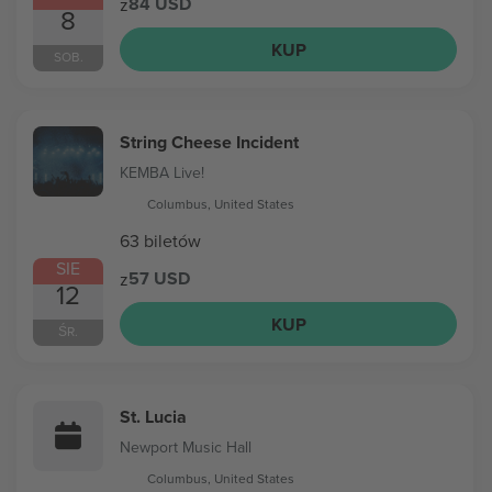
84 USD
z
8
KUP
SOB.
String Cheese Incident
KEMBA Live!
Columbus, United States
63 biletów
SIE
57 USD
z
12
KUP
ŚR.
St. Lucia
Newport Music Hall
Columbus, United States