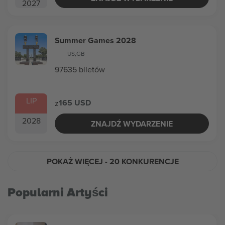
2027
Summer Games 2028
US
,
GB
97635 biletów
LIP
165 USD
z
2028
ZNAJDŹ WYDARZENIE
POKAŻ WIĘCEJ
- 20 KONKURENCJE
Popularni Artyści