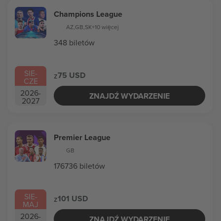
Champions League
AZ
,
GB
,
SK
+10 więcej
348 biletów
SIE
-
75 USD
z
CZE
2026
-
ZNAJDŹ WYDARZENIE
2027
Premier League
GB
176736 biletów
SIE
-
101 USD
z
MAJ
2026
-
ZNAJDŹ WYDARZENIE