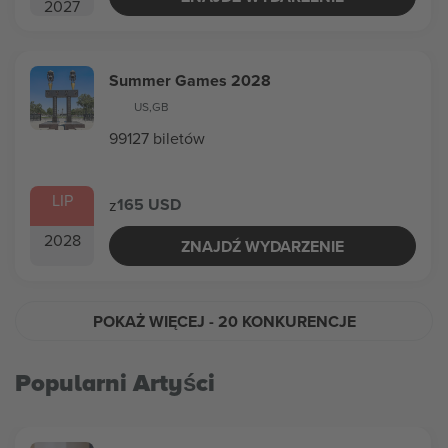
2027
Summer Games 2028
US
,
GB
99127 biletów
LIP
165 USD
z
2028
ZNAJDŹ WYDARZENIE
POKAŻ WIĘCEJ
- 20 KONKURENCJE
Popularni Artyści