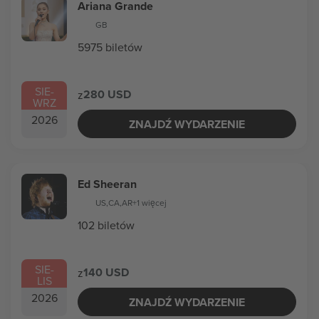
Ariana Grande
GB
5975 biletów
SIE
-
280 USD
z
WRZ
2026
ZNAJDŹ WYDARZENIE
Ed Sheeran
US
,
CA
,
AR
+1 więcej
102 biletów
SIE
-
140 USD
z
LIS
2026
ZNAJDŹ WYDARZENIE