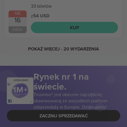
33 biletów
SIE
54 USD
z
16
KUP
NIEDZ.
POKAŻ WIĘCEJ
- 20 WYDARZENIA
Rynek nr 1 na
DZIĘKUJEMY!
świecie.
Ticombo® jest obecnie najczęściej
obserwowaną ze wszystkich platform
odsprzedaży w Europie. Dziękujemy!
ZACZNIJ SPRZEDAWAĆ