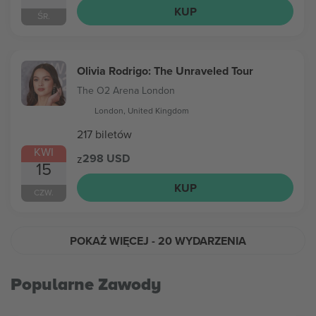
KUP
ŚR.
Olivia Rodrigo: The Unraveled Tour
The O2 Arena London
London, United Kingdom
217 biletów
KWI
298 USD
z
15
KUP
CZW.
POKAŻ WIĘCEJ
- 20 WYDARZENIA
Popularne Zawody