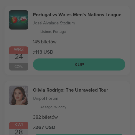
Portugal vs Wales Men's Nations League
José Alvalade Stadium
Lisbon, Portugal
145 biletów
WRZ
113 USD
z
24
KUP
CZW.
Olivia Rodrigo: The Unraveled Tour
Unipol Forum
Assago, Wlochy
382 biletów
KWI
267 USD
z
28