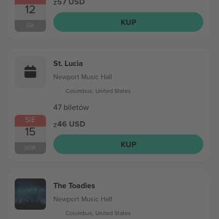
57 USD
z
12
KUP
ŚR.
St. Lucia
Newport Music Hall
Columbus, United States
47 biletów
SIE
46 USD
z
15
KUP
SOB.
The Toadies
Newport Music Hall
Columbus, United States