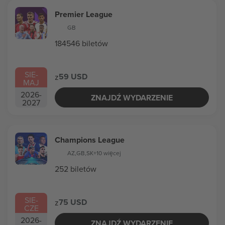
Premier League
GB
184546 biletów
SIE
-
59 USD
z
MAJ
2026
-
ZNAJDŹ WYDARZENIE
2027
Champions League
AZ
,
GB
,
SK
+10 więcej
252 biletów
SIE
-
75 USD
z
CZE
2026
-
ZNAJDŹ WYDARZENIE