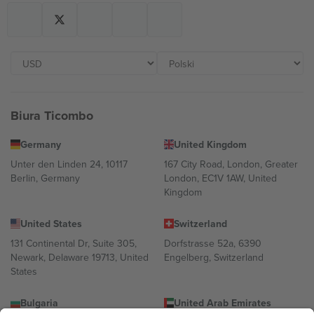
Biura Ticombo
Germany
United Kingdom
Unter den Linden 24, 10117
167 City Road, London, Greater
Berlin, Germany
London, EC1V 1AW, United
Kingdom
United States
Switzerland
131 Continental Dr, Suite 305,
Dorfstrasse 52a, 6390
Newark, Delaware 19713, United
Engelberg, Switzerland
States
Bulgaria
United Arab Emirates