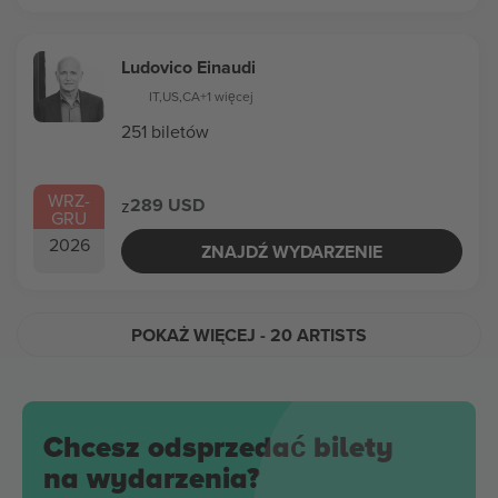
Ludovico Einaudi
IT
,
US
,
CA
+1 więcej
251 biletów
WRZ
-
289 USD
z
GRU
2026
ZNAJDŹ WYDARZENIE
POKAŻ WIĘCEJ
- 20 ARTISTS
Chcesz odsprzedać bilety
na wydarzenia?