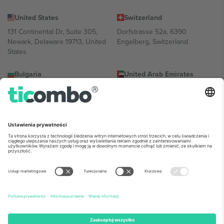
United States
Switzerland
131 Continental Dr, Suite 305,
Dorfstrasse 52a, 6390
Newark, Delaware 19713, United
Engelberg, Switzerland
States
Bulgaria
United Arab Emirates
Regus Sofia City West, bul
UAE Dubai Silicon Oasis, DDP
Totleben 53-55, 1606 Sofia,
Building A1, Office 302, Dubai,
Bulgaria
United Arab Emirates
Mexico
Av Chapultepec 360, Roma
Norte, Cuauhtémoc, 06700
Ciudad de México, CDMX,
Mexico
Podmiot prawny dostawcy platformy może się różnić w zależności
od lokalizacji, wydarzenia i/lub domeny. Aby uzyskać szczegółowe
informacje, sprawdź stronę konkretnego wydarzenia, stopkę i
regulamin.,
Odbitka
i
Warunki.
© 2026 Ticombo. Wszelkie prawa