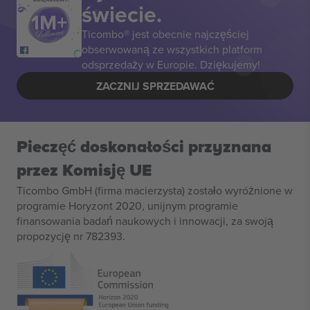
świecie.
Ticombo® jest obecnie najczęściej
obserwowaną ze wszystkich platform
odsprzedaży w Europie. Dziękujemy!
ZACZNIJ SPRZEDAWAĆ
Pieczęć doskonałości przyznana
przez Komisję UE
Ticombo GmbH (firma macierzysta) zostało wyróżnione w
programie Horyzont 2020, unijnym programie
finansowania badań naukowych i innowacji, za swoją
propozycję nr 782393.