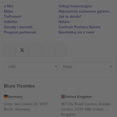
o Nas
Usługi korporacyjne
Ekipa
Najczęściej zadawane pytania
TixProtect
Jak to działa?
Odbitka
Hotele
Zasady i warunki
Centrum Pucharu Świata
Program partnerski
Skontaktuj sie z nami
Biura Ticombo
Germany
United Kingdom
Unter den Linden 24, 10117
167 City Road, London, Greater
Berlin, Germany
London, EC1V 1AW, United
Kingdom