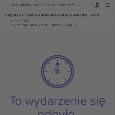
Zaloguj sie
ball
FIBA Basketball World Cup 2027 European Qualifiers
Cyprus vs Croatia Basketball FIBA Basketball World Cup 2027 European Qualifiers biletów
lip 03, 2026
Spyros Kyprianou Arena,
Limassol, Cyprus
To wydarzenie się
odbyło.