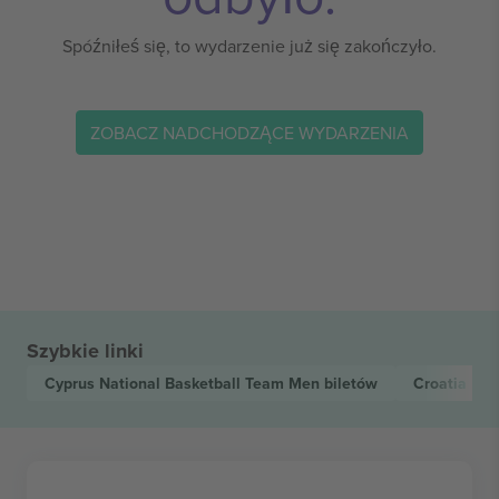
Spóźniłeś się, to wydarzenie już się zakończyło.
ZOBACZ NADCHODZĄCE WYDARZENIA
Szybkie linki
Cyprus National Basketball Team Men
biletów
Croatia Na