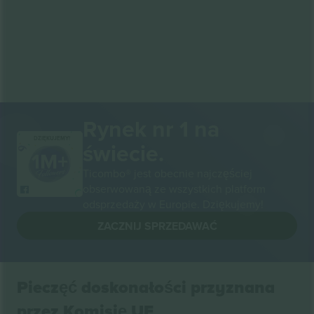
Rynek nr 1 na
DZIĘKUJEMY!
świecie.
Ticombo® jest obecnie najczęściej
obserwowaną ze wszystkich platform
odsprzedaży w Europie. Dziękujemy!
ZACZNIJ SPRZEDAWAĆ
Pieczęć doskonałości przyznana
przez Komisję UE