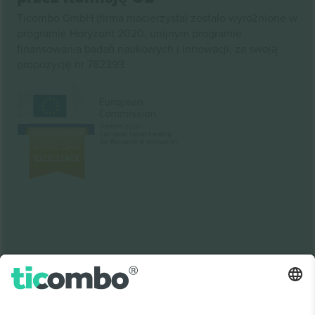
Ticombo GmbH (firma macierzysta) zostało wyróżnione w
programie Horyzont 2020, unijnym programie
finansowania badań naukowych i innowacji, za swoją
propozycję nr 782393.
Jak widać w wiadomościach