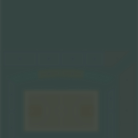
Y
X
W
V
U
J
K
I
L
T
A
H
S
G
B