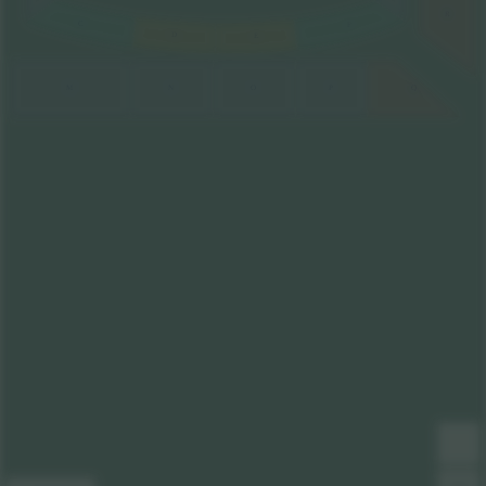
R
C
F
D
E
M
N
O
P
Q