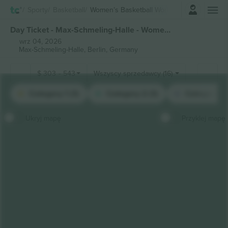
Zaloguj sie
Sporty
Basketball
Women’s Basketball World Cup
Day Ticket - Max-Schmeling-Halle - Women’s Basketball World Cup biletów
wrz 04, 2026
Max-Schmeling-Halle,
Berlin, Germany
$
303
-
543
Wszyscy sprzedawcy (16)
Category 1 (1)
Category 2 (1)
Category 3 
Ukryj mapę
Przyklej mapę