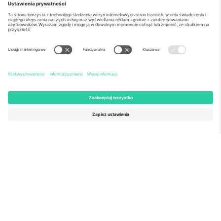
o Nas
Usługi korporacyjne
Ekipa
Najczęściej zadawane pytania
TixProtect
Jak to działa?
Odbitka
Hotele
Zasady i warunki
Centrum Pucharu Świata
Program partnerski
Skontaktuj sie z nami