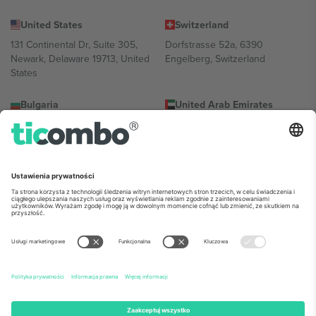
United States
Switzerland
131 Continental Dr, Suite 305,
Dorfstrasse 52a, 6390
Newark, Delaware 19713, United
Engelberg, Switzerland
States
Bulgaria
United Arab Emirates
Regus Sofia City West, bul
UAE Dubai Silicon Oasis, DDP
Totleben 53-55, 1606 Sofia,
Building A1, Office 302, Dubai,
Bulgaria
United Arab Emirates
Mexico
Av Chapultepec 360, Roma
Norte, Cuauhtémoc, 06700
Ciudad de México, CDMX,
Mexico
Podmiot prawny dostawcy platformy może się różnić w zależności
od lokalizacji, wydarzenia i/lub domeny. Aby uzyskać szczegółowe
informacje, sprawdź stronę konkretnego wydarzenia, stopkę i
regulamin.,
Odbitka
i
Warunki.
© 2026 Ticombo. Wszelkie prawa