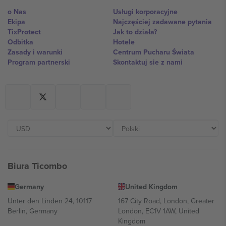
o Nas
Usługi korporacyjne
Ekipa
Najczęściej zadawane pytania
TixProtect
Jak to działa?
Odbitka
Hotele
Zasady i warunki
Centrum Pucharu Świata
Program partnerski
Skontaktuj sie z nami
Biura Ticombo
Germany
United Kingdom
Unter den Linden 24, 10117
167 City Road, London, Greater
Berlin, Germany
London, EC1V 1AW, United
Kingdom