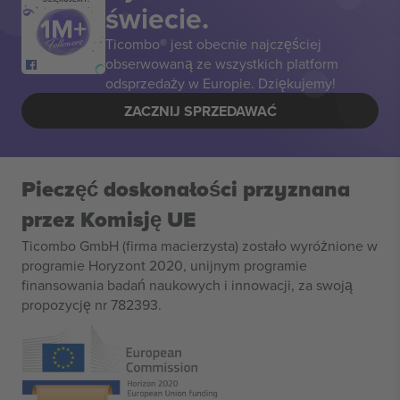
świecie.
Ticombo® jest obecnie najczęściej
obserwowaną ze wszystkich platform
odsprzedaży w Europie. Dziękujemy!
ZACZNIJ SPRZEDAWAĆ
Pieczęć doskonałości przyznana
przez Komisję UE
Ticombo GmbH (firma macierzysta) zostało wyróżnione w
programie Horyzont 2020, unijnym programie
finansowania badań naukowych i innowacji, za swoją
propozycję nr 782393.