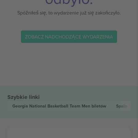
Spóźniłeś się, to wydarzenie już się zakończyło.
ZOBACZ NADCHODZĄCE WYDARZENIA
Szybkie linki
Georgia National Basketball Team Men
biletów
Spain Nat