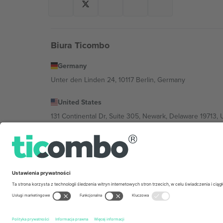
Biura Ticombo
Germany
Unter den Linden 24, 10117 Berlin, Germany
United States
131 Continental Dr, Suite 305, Newark, Delaware 19713, 
Bulgaria
Regus Sofia City West, bul Totleben 53-55, 1606 Sofia, B
Mexico
Av Chapultepec 360, Roma Norte, Cuauhtémoc, 06700
Podmiot prawny dostawcy platformy może się różnić w z
wydarzenia, stopkę i regulamin.,
Odbitka
i
Warunki.
© 20