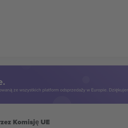
e.
owaną ze wszystkich platform odsprzedaży w Europie. Dziękuje
rzez Komisję UE