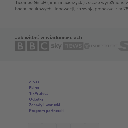
Ticombo GmbH (firma macierzysta) zostało wyróżnione 
badań naukowych i innowacji, za swoją propozycję nr 7
Jak widać w wiadomościach
o Nas
Ekipa
TixProtect
Odbitka
Zasady i warunki
Program partnerski