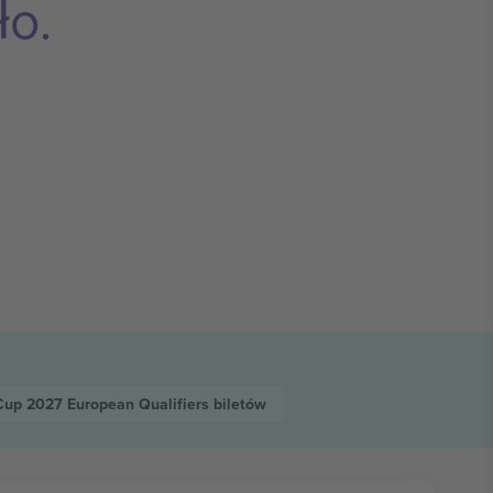
ło.
Cup 2027 European Qualifiers
biletów