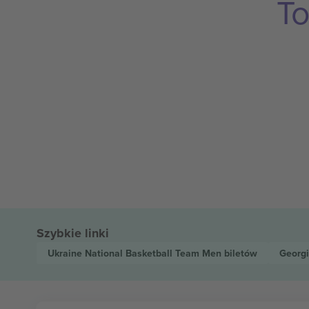
To
Szybkie linki
Ukraine National Basketball Team Men
biletów
Georgi