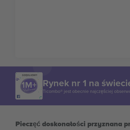
DZIĘKUJEMY!
Rynek nr 1 na świeci
Ticombo® jest obecnie najczęściej obserw
Pieczęć doskonałości przyznana p