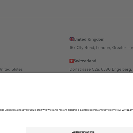
United Kingdom
167 City Road, London, Greater L
Switzerland
United States
Dorfstrasse 52a, 6390 Engelberg, 
United Arab Emirates
ulgaria
UAE Dubai Silicon Oasis, DDP Buil
 Ciudad de México, CDMX, Mexico
ależności od lokalizacji, wydarzenia i/lub domeny. Aby uzyskać szczeg
26 Ticombo. Wszelkie prawa zastrzeżone.