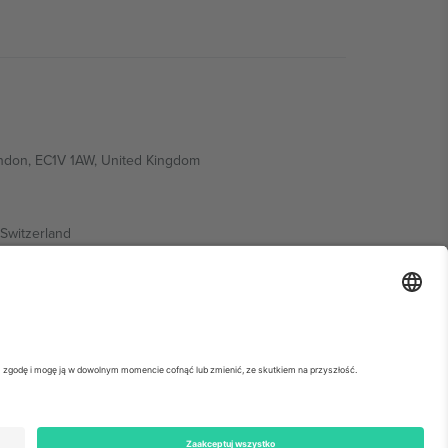
ondon, EC1V 1AW, United Kingdom
Switzerland
ding A1, Office 302, Dubai, United Arab Emirates
ółowe informacje, sprawdź stronę konkretnego