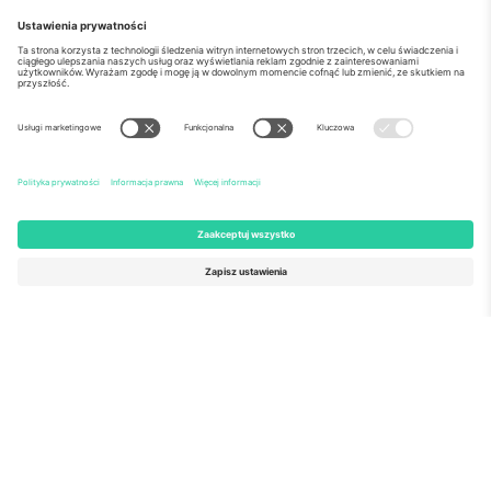
o Nas
Usługi korporacyjne
Ekipa
Najczęściej zadawane pytania
TixProtect
Jak to działa?
Odbitka
Hotele
Zasady i warunki
Centrum Pucharu Świata
Program partnerski
Skontaktuj sie z nami
Biura Ticombo