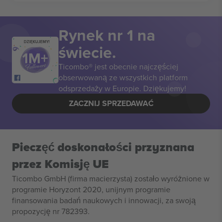
Rynek nr 1 na
DZIĘKUJEMY!
świecie.
Ticombo® jest obecnie najczęściej
obserwowaną ze wszystkich platform
odsprzedaży w Europie. Dziękujemy!
ZACZNIJ SPRZEDAWAĆ
Pieczęć doskonałości przyznana
przez Komisję UE
Ticombo GmbH (firma macierzysta) zostało wyróżnione w
programie Horyzont 2020, unijnym programie
finansowania badań naukowych i innowacji, za swoją
propozycję nr 782393.