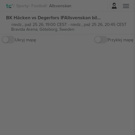
Zaloguj sie
Sporty
Football
Allsvenskan
BK Häcken vs Degerfors IFAllsvenskan biletów
niedz., paź 25 26, 19:00 CEST
-
niedz., paź 25 26, 20:45 CEST
Bravida Arena,
Göteborg, Sweden
Ukryj mapę
Przyklej mapę