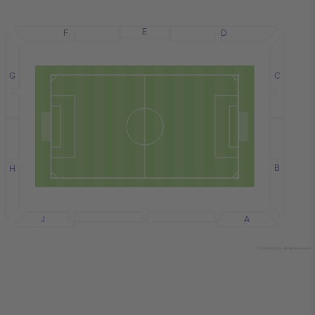
E
F
D
C
G
B
H
J
A
© 2024 Ticombo. All rights reserved