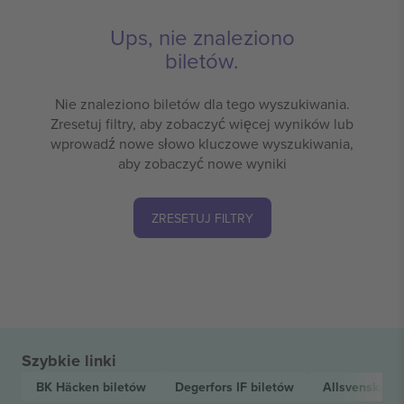
Ups, nie znaleziono
biletów.
Nie znaleziono biletów dla tego wyszukiwania.
Zresetuj filtry, aby zobaczyć więcej wyników lub
wprowadź nowe słowo kluczowe wyszukiwania,
aby zobaczyć nowe wyniki
ZRESETUJ FILTRY
Szybkie linki
BK Häcken
biletów
Degerfors IF
biletów
Allsvenskan
b