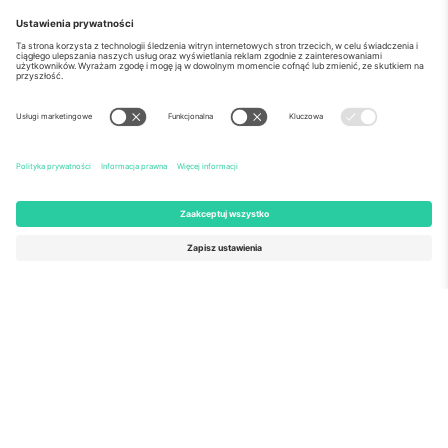
o Nas
Usługi korporacyjne
Ekipa
Najczęściej zadawane pytania
TixProtect
Jak to działa?
Odbitka
Hotele
Zasady i warunki
Centrum Pucharu Świata
Program partnerski
Skontaktuj sie z nami
Biura Ticombo