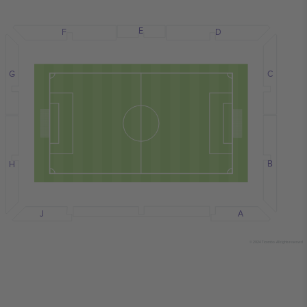
E
F
D
C
G
B
H
J
A
© 2024 Ticombo. All rights reserved