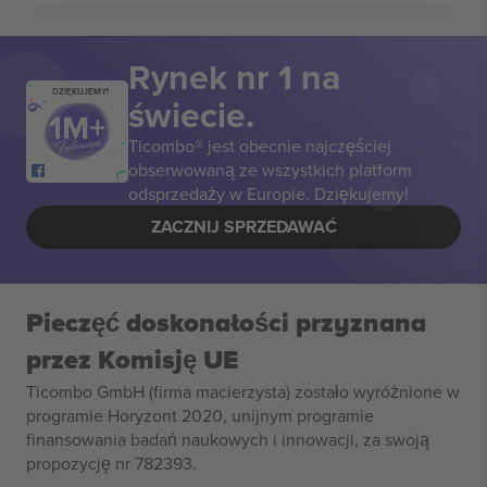
Rynek nr 1 na
DZIĘKUJEMY!
świecie.
Ticombo® jest obecnie najczęściej
obserwowaną ze wszystkich platform
odsprzedaży w Europie. Dziękujemy!
ZACZNIJ SPRZEDAWAĆ
Pieczęć doskonałości przyznana
przez Komisję UE
Ticombo GmbH (firma macierzysta) zostało wyróżnione w
programie Horyzont 2020, unijnym programie
finansowania badań naukowych i innowacji, za swoją
propozycję nr 782393.