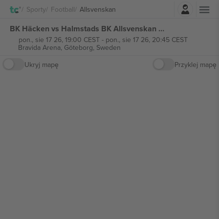
Zaloguj sie
Sporty
Football
Allsvenskan
BK Häcken vs Halmstads BK Allsvenskan biletów
pon., sie 17 26, 19:00 CEST
-
pon., sie 17 26, 20:45 CEST
Bravida Arena,
Göteborg, Sweden
Ukryj mapę
Przyklej mapę