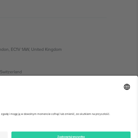
ondon, EC1V 1AW, United Kingdom
Switzerland
ding A1, Office 302, Dubai, United Arab Emirates
ółowe informacje, sprawdź stronę konkretnego