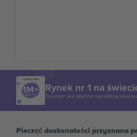
DZIĘKUJEMY!
Rynek nr 1 na świeci
Ticombo® jest obecnie najczęściej obserw
Pieczęć doskonałości przyznana p