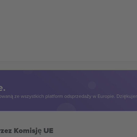
e.
owaną ze wszystkich platform odsprzedaży w Europie. Dziękuje
rzez Komisję UE