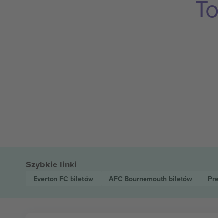
To
Szybkie linki
Everton FC
biletów
AFC Bournemouth
biletów
Pr