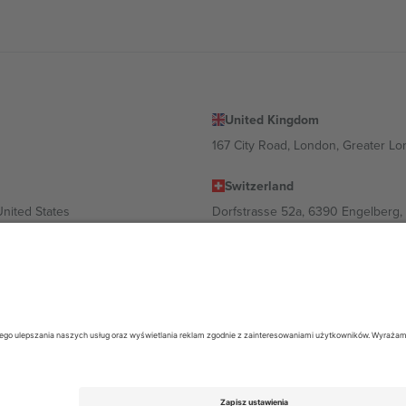
United Kingdom
167 City Road, London, Greater L
Switzerland
United States
Dorfstrasse 52a, 6390 Engelberg, 
United Arab Emirates
ulgaria
UAE Dubai Silicon Oasis, DDP Buil
 Ciudad de México, CDMX, Mexico
ależności od lokalizacji, wydarzenia i/lub domeny. Aby uzyskać szczeg
26 Ticombo. Wszelkie prawa zastrzeżone.