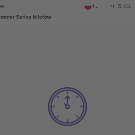
es
PL
+1
USD
mmer Series biletów