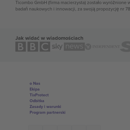
Ticombo GmbH (firma macierzysta) zostało wyróżnione 
badań naukowych i innowacji, za swoją propozycję nr 7
Jak widać w wiadomościach
o Nas
Ekipa
TixProtect
Odbitka
Zasady i warunki
Program partnerski