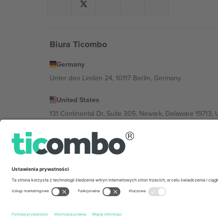
Biura Ticombo
Germany
Unter den Linden 24, 10117 Berlin, Germany
United States
131 Continental Dr, Suite 305, Newark, Delaware 19713, 
Bulgaria
Regus Sofia City West, bul Totleben 53-55, 1606 Sofia, B
Mexico
Av Chapultepec 360, Roma Norte, Cuauhtémoc, 06700
Podmiot prawny dostawcy platformy może się różnić w z
wydarzenia, stopkę i regulamin.,
Odbitka
i
Warunki.
© 20