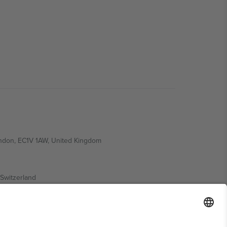
ondon, EC1V 1AW, United Kingdom
Switzerland
ding A1, Office 302, Dubai, United Arab Emirates