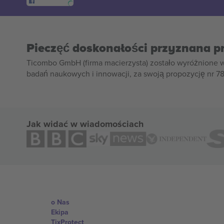
Pieczęć doskonałości przyznana p
Ticombo GmbH (firma macierzysta) zostało wyróżnione 
badań naukowych i innowacji, za swoją propozycję nr 7
Jak widać w wiadomościach
o Nas
Ekipa
TixProtect