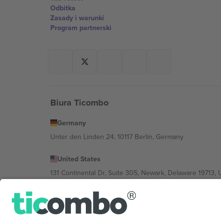
Odbitka
Zasady i warunki
Program partnerski
Biura Ticombo
Germany
Unter den Linden 24, 10117 Berlin, Germany
United States
131 Continental Dr, Suite 305, Newark, Delaware 19713, 
Bulgaria
Regus Sofia City West, bul Totleben 53-55, 1606 Sofia, B