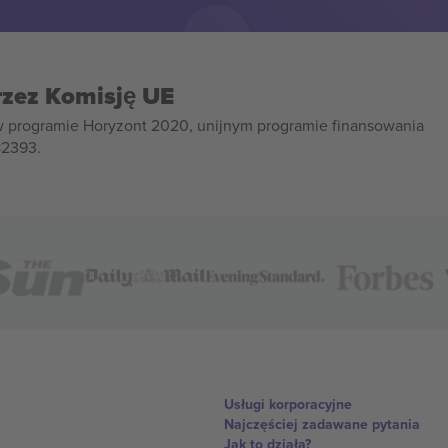
rzez Komisję UE
w programie Horyzont 2020, unijnym programie finansowania
82393.
Usługi korporacyjne
Najczęściej zadawane pytania
Jak to działa?