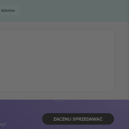
r
biletów
ZACZNIJ SPRZEDAWAĆ
my!