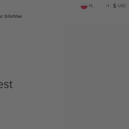
PL
+1
USD
r biletów
est