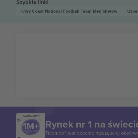
Szybkie linki
Ivory Coast National Football Team Men
biletów
Uzbe
DZIĘKUJEMY!
Rynek nr 1 na świeci
Ticombo® jest obecnie najczęściej obserw