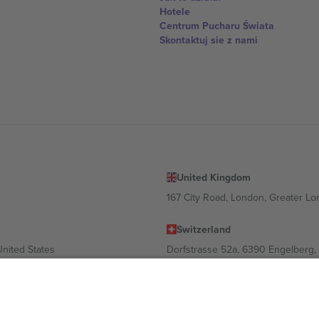
Hotele
Centrum Pucharu Świata
Skontaktuj sie z nami
United Kingdom
167 City Road, London, Greater L
Switzerland
United States
Dorfstrasse 52a, 6390 Engelberg, 
United Arab Emirates
ulgaria
UAE Dubai Silicon Oasis, DDP Buil