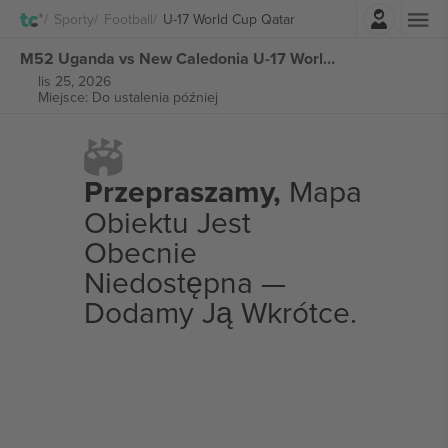
Zaloguj sie
Sporty
Football
U-17 World Cup Qatar
M52 Uganda vs New Caledonia U-17 World Cup Qatar biletów
lis 25, 2026
Miejsce: Do ustalenia później
Przepraszamy,
Mapa
Obiektu Jest
Obecnie
Niedostępna —
Dodamy Ją Wkrótce.