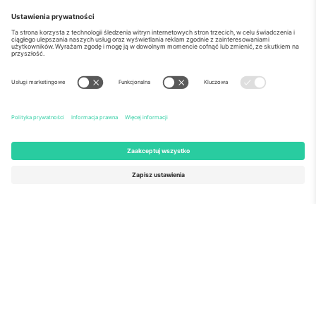
o Nas
Usługi korporacyjne
Ekipa
Najczęściej zadawane pytania
TixProtect
Jak to działa?
Odbitka
Hotele
Zasady i warunki
Centrum Pucharu Świata
Program partnerski
Skontaktuj sie z nami
Biura Ticombo