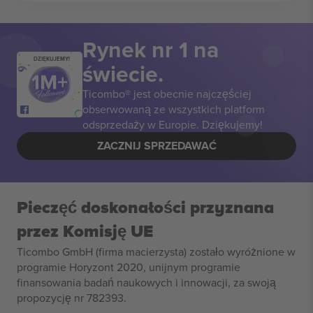
Rynek nr 1 na
DZIĘKUJEMY!
świecie.
Ticombo® jest obecnie najczęściej
obserwowaną ze wszystkich platform
odsprzedaży w Europie. Dziękujemy!
ZACZNIJ SPRZEDAWAĆ
Pieczęć doskonałości przyznana
przez Komisję UE
Ticombo GmbH (firma macierzysta) zostało wyróżnione w
programie Horyzont 2020, unijnym programie
finansowania badań naukowych i innowacji, za swoją
propozycję nr 782393.