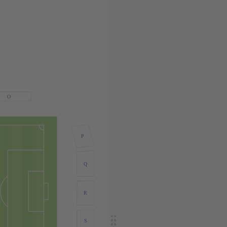
O
P
Q
R
S