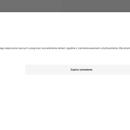
venskan
biletów