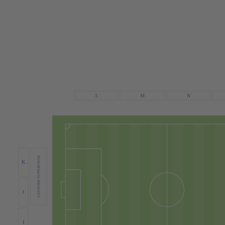
N
L
M
GÄSTANDE SUPPORTRAR
K
J
I