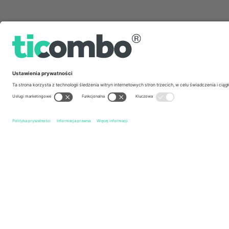
Szybkie linki
Mjällby AIF
biletów
IK Sirius Fotboll
biletów
Alls