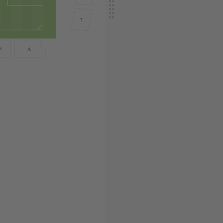
T
B
A