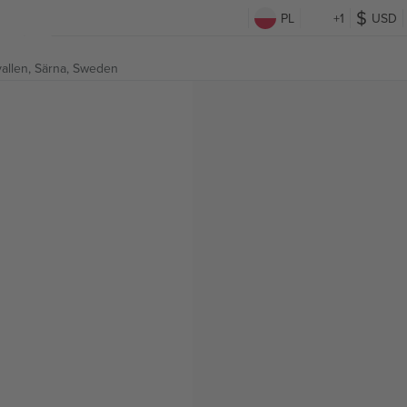
PL
+1
USD
allen,
Särna, Sweden