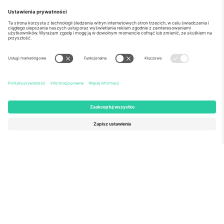
o Nas
Usługi korporacyjne
Ekipa
Najczęściej zadawane pytania
TixProtect
Jak to działa?
Odbitka
Hotele
Zasady i warunki
Centrum Pucharu Świata
Program partnerski
Skontaktuj sie z nami
Biura Ticombo