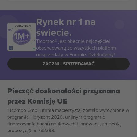
Rynek nr 1 na
DZIĘKUJEMY!
świecie.
Ticombo® jest obecnie najczęściej
obserwowaną ze wszystkich platform
odsprzedaży w Europie. Dziękujemy!
ZACZNIJ SPRZEDAWAĆ
Pieczęć doskonałości przyznana
przez Komisję UE
Ticombo GmbH (firma macierzysta) zostało wyróżnione w
programie Horyzont 2020, unijnym programie
finansowania badań naukowych i innowacji, za swoją
propozycję nr 782393.