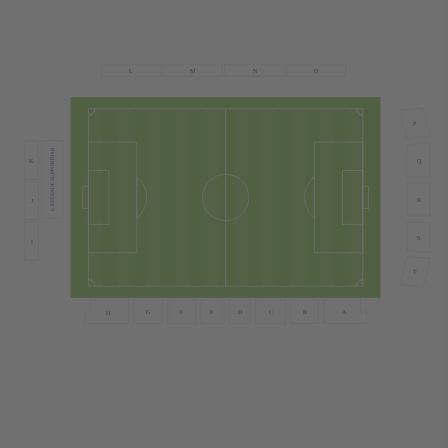
N
L
M
O
P
GÄSTANDE SUPPORTRAR
K
Q
R
J
S
I
T
B
G
F
E
D
C
A
H