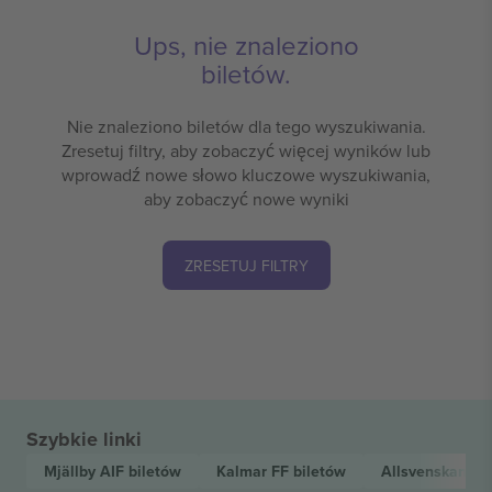
Ups, nie znaleziono
biletów.
Nie znaleziono biletów dla tego wyszukiwania.
Zresetuj filtry, aby zobaczyć więcej wyników lub
wprowadź nowe słowo kluczowe wyszukiwania,
aby zobaczyć nowe wyniki
ZRESETUJ FILTRY
Szybkie linki
Mjällby AIF
biletów
Kalmar FF
biletów
Allsvenskan
bi