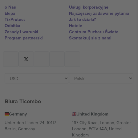
o Nas
Usługi korporacyjne
Ekipa
Najczęściej zadawane pytania
TixProtect
Jak to działa?
Odbitka
Hotele
Zasady i warunki
Centrum Pucharu Świata
Program partnerski
Skontaktuj sie z nami
Biura Ticombo
Germany
United Kingdom
Unter den Linden 24, 10117
167 City Road, London, Greater
Berlin, Germany
London, EC1V 1AW, United
Kingdom