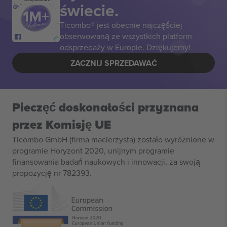
świecie.
Ticombo® jest obecnie najczęściej
obserwowaną ze wszystkich platform
odsprzedaży w Europie. Dziękujemy!
ZACZNIJ SPRZEDAWAĆ
Pieczęć doskonałości przyznana
przez Komisję UE
Ticombo GmbH (firma macierzysta) zostało wyróżnione w
programie Horyzont 2020, unijnym programie
finansowania badań naukowych i innowacji, za swoją
propozycję nr 782393.