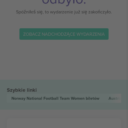
Spóźniłeś się, to wydarzenie już się zakończyło.
ZOBACZ NADCHODZĄCE WYDARZENIA
Szybkie linki
Norway National Football Team Women
biletów
Austria N