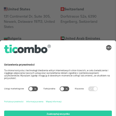
United States
Switzerland
131 Continental Dr, Suite 305,
Dorfstrasse 52a, 6390
Newark, Delaware 19713, United
Engelberg, Switzerland
States
Bulgaria
United Arab Emirates
Regus Sofia City West, bul
UAE Dubai Silicon Oasis, DDP
Totleben 53-55, 1606 Sofia,
Building A1, Office 302, Dubai,
Bulgaria
United Arab Emirates
Mexico
Av Chapultepec 360, Roma
Norte, Cuauhtémoc, 06700
Ciudad de México, CDMX,
Mexico
Podmiot prawny dostawcy platformy może się różnić w zależności
od lokalizacji, wydarzenia i/lub domeny. Aby uzyskać szczegółowe
informacje, sprawdź stronę konkretnego wydarzenia, stopkę i
regulamin.,
Odbitka
i
Warunki.
© 2026 Ticombo. Wszelkie prawa