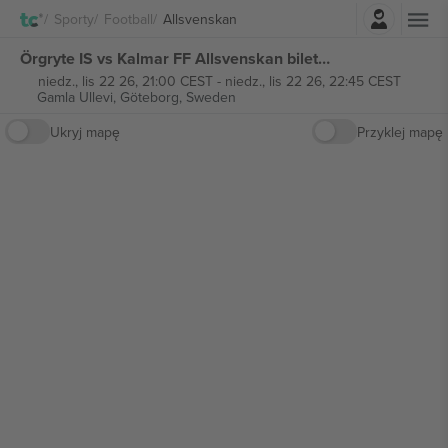
Zaloguj sie
Sporty
Football
Allsvenskan
Örgryte IS vs Kalmar FF Allsvenskan biletów
niedz., lis 22 26, 21:00 CEST
-
niedz., lis 22 26, 22:45 CEST
Gamla Ullevi,
Göteborg, Sweden
Ukryj mapę
Przyklej mapę