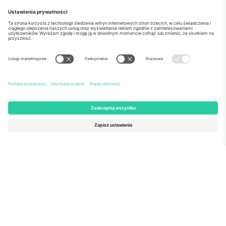
o Nas
Usługi korporacyjne
Ekipa
Najczęściej zadawane pytania
TixProtect
Jak to działa?
Odbitka
Hotele
Zasady i warunki
Centrum Pucharu Świata
Program partnerski
Skontaktuj sie z nami
Biura Ticombo