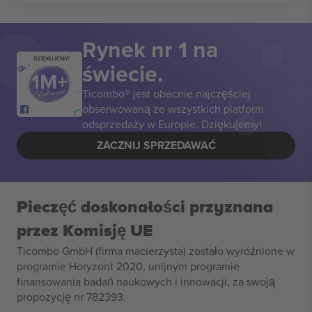
Rynek nr 1 na
DZIĘKUJEMY!
świecie.
Ticombo® jest obecnie najczęściej
obserwowaną ze wszystkich platform
odsprzedaży w Europie. Dziękujemy!
ZACZNIJ SPRZEDAWAĆ
Pieczęć doskonałości przyznana
przez Komisję UE
Ticombo GmbH (firma macierzysta) zostało wyróżnione w
programie Horyzont 2020, unijnym programie
finansowania badań naukowych i innowacji, za swoją
propozycję nr 782393.