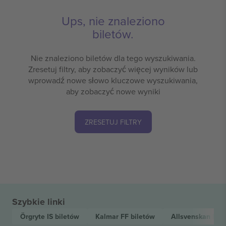
Ups, nie znaleziono
biletów.
Nie znaleziono biletów dla tego wyszukiwania.
Zresetuj filtry, aby zobaczyć więcej wyników lub
wprowadź nowe słowo kluczowe wyszukiwania,
aby zobaczyć nowe wyniki
ZRESETUJ FILTRY
Szybkie linki
Örgryte IS
biletów
Kalmar FF
biletów
Allsvenskan
bil