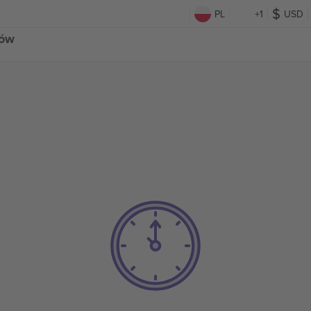
PL
+1
USD
tów