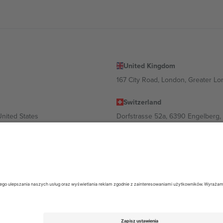
United Kingdom
167 City Road, London, Greater L
Switzerland
United States
Dorfstrasse 52a, 6390 Engelberg, 
United Arab Emirates
ulgaria
UAE Dubai Silicon Oasis, DDP Buil
 Ciudad de México, CDMX, Mexico
ależności od lokalizacji, wydarzenia i/lub domeny. Aby uzyskać szczeg
26 Ticombo. Wszelkie prawa zastrzeżone.