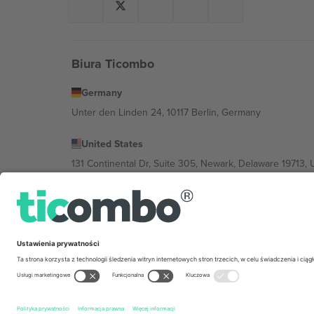
Biura Ticombo
Germany
Unter den Linden 24, 10117 Berlin, Germany
United States
131 Continental Dr, Suite 305, Newark, Delaware 19713, 
Bulgaria
Regus Sofia City West, bul Totleben 53-55, 1606 Sofia, B
Mexico
Av Chapultepec 360, Roma Norte, Cuauhtémoc, 06700
Podmiot prawny dostawcy platformy może się różnić w z
wydarzenia, stopkę i regulamin.,
Odbitka
i
Warunki.
© 20