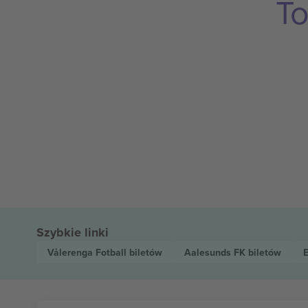
To
Szybkie linki
Vålerenga Fotball
biletów
Aalesunds FK
biletów
E