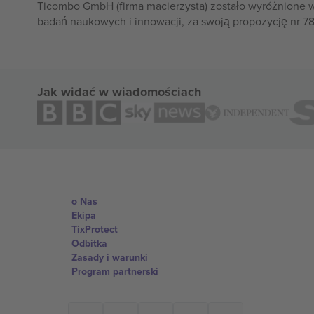
Ticombo GmbH (firma macierzysta) zostało wyróżnione 
badań naukowych i innowacji, za swoją propozycję nr 7
Jak widać w wiadomościach
o Nas
Ekipa
TixProtect
Odbitka
Zasady i warunki
Program partnerski