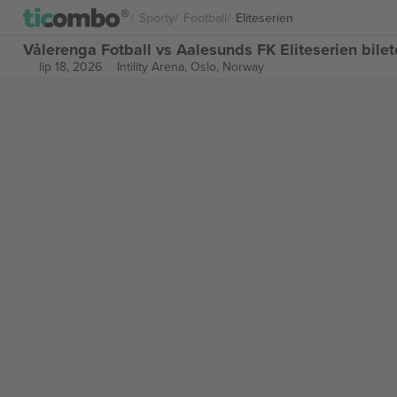
Sporty
Football
Eliteserien
Vålerenga Fotball vs Aalesunds FK Eliteserien bile
lip 18, 2026
Intility Arena,
Oslo, Norway