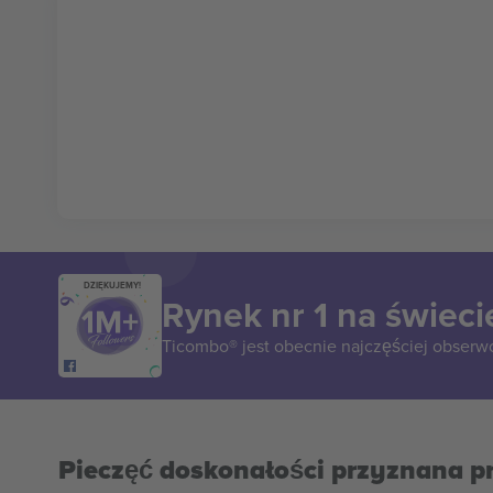
DZIĘKUJEMY!
Rynek nr 1 na świeci
Ticombo® jest obecnie najczęściej obserw
Pieczęć doskonałości przyznana p