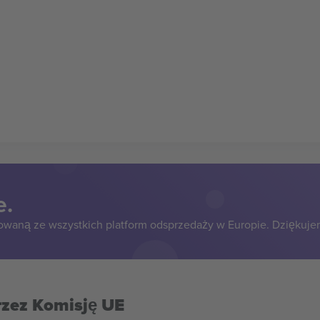
e.
owaną ze wszystkich platform odsprzedaży w Europie. Dziękuje
rzez Komisję UE