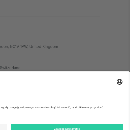
ondon, EC1V 1AW, United Kingdom
Switzerland
ding A1, Office 302, Dubai, United Arab Emirates
ółowe informacje, sprawdź stronę konkretnego