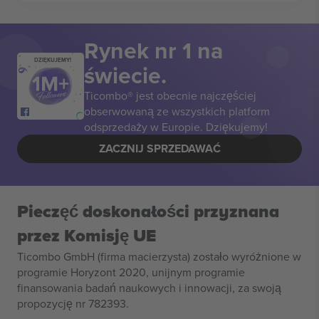
Rynek nr 1 na
DZIĘKUJEMY!
świecie.
Ticombo® jest obecnie najczęściej
obserwowaną ze wszystkich platform
odsprzedaży w Europie. Dziękujemy!
ZACZNIJ SPRZEDAWAĆ
Pieczęć doskonałości przyznana
przez Komisję UE
Ticombo GmbH (firma macierzysta) zostało wyróżnione w
programie Horyzont 2020, unijnym programie
finansowania badań naukowych i innowacji, za swoją
propozycję nr 782393.