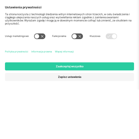
o Nas
Usługi korporacyjne
Ekipa
Najczęściej zadawane pytania
TixProtect
Jak to działa?
Odbitka
Hotele
Zasady i warunki
Centrum Pucharu Świata
Program partnerski
Skontaktuj sie z nami
Biura Ticombo