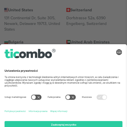
United States
Switzerland
131 Continental Dr, Suite 305,
Dorfstrasse 52a, 6390
Newark, Delaware 19713, United
Engelberg, Switzerland
States
Bulgaria
United Arab Emirates
Regus Sofia City West, bul
UAE Dubai Silicon Oasis, DDP
Totleben 53-55, 1606 Sofia,
Building A1, Office 302, Dubai,
Bulgaria
United Arab Emirates
Mexico
Av Chapultepec 360, Roma
Norte, Cuauhtémoc, 06700
Ciudad de México, CDMX,
Mexico
Podmiot prawny dostawcy platformy może się różnić w zależności
od lokalizacji, wydarzenia i/lub domeny. Aby uzyskać szczegółowe
informacje, sprawdź stronę konkretnego wydarzenia, stopkę i
regulamin.,
Odbitka
i
Warunki.
© 2026 Ticombo. Wszelkie prawa