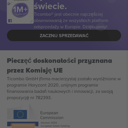
świecie.
Ticombo® jest obecnie najczęściej
obserwowaną ze wszystkich platform
odsprzedaży w Europie. Dziękujemy!
ZACZNIJ SPRZEDAWAĆ
Pieczęć doskonałości przyznana
przez Komisję UE
Ticombo GmbH (firma macierzysta) zostało wyróżnione w
programie Horyzont 2020, unijnym programie
finansowania badań naukowych i innowacji, za swoją
propozycję nr 782393.