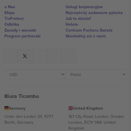
o Nas
Usługi korporacyjne
Ekipa
Najczęściej zadawane pytania
TixProtect
Jak to działa?
Odbitka
Hotele
Zasady i warunki
Centrum Pucharu Świata
Program partnerski
Skontaktuj sie z nami
Biura Ticombo
Germany
United Kingdom
Unter den Linden 24, 10117
167 City Road, London, Greater
Berlin, Germany
London, EC1V 1AW, United
Kingdom