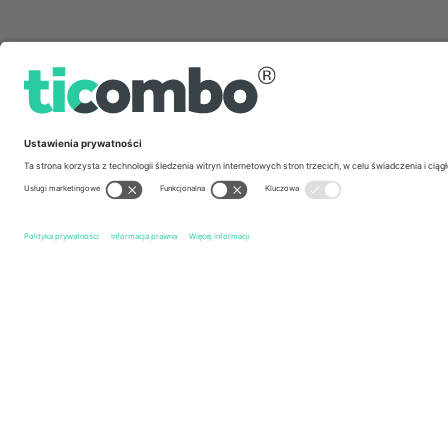
Szybkie linki
Moto GP
biletów
Malaysian Moto GP
biletów