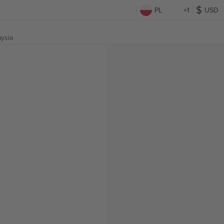
PL
+1
USD
ysia