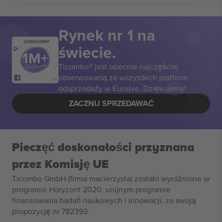
Rynek nr 1 na
DZIĘKUJEMY!
świecie.
Ticombo® jest obecnie najczęściej
obserwowaną ze wszystkich platform
odsprzedaży w Europie. Dziękujemy!
ZACZNIJ SPRZEDAWAĆ
Pieczęć doskonałości przyznana
przez Komisję UE
Ticombo GmbH (firma macierzysta) zostało wyróżnione w
programie Horyzont 2020, unijnym programie
finansowania badań naukowych i innowacji, za swoją
propozycję nr 782393.