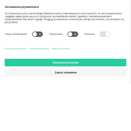
o Nas
Usługi korporacyjne
Ekipa
Najczęściej zadawane pytania
TixProtect
Jak to działa?
Odbitka
Hotele
Zasady i warunki
Centrum Pucharu Świata
Program partnerski
Skontaktuj sie z nami
Biura Ticombo