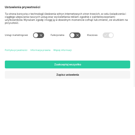
o Nas
Usługi korporacyjne
Ekipa
Najczęściej zadawane pytania
TixProtect
Jak to działa?
Odbitka
Hotele
Zasady i warunki
Centrum Pucharu Świata
Program partnerski
Skontaktuj sie z nami
Biura Ticombo