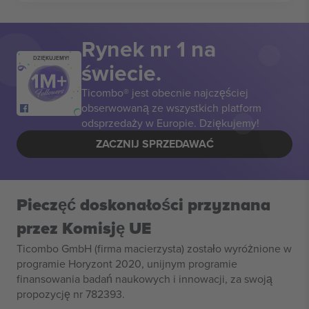
Rynek nr 1 na
DZIĘKUJEMY!
świecie.
Ticombo® jest obecnie najczęściej
obserwowaną ze wszystkich platform
odsprzedaży w Europie. Dziękujemy!
ZACZNIJ SPRZEDAWAĆ
Pieczęć doskonałości przyznana
przez Komisję UE
Ticombo GmbH (firma macierzysta) zostało wyróżnione w
programie Horyzont 2020, unijnym programie
finansowania badań naukowych i innowacji, za swoją
propozycję nr 782393.