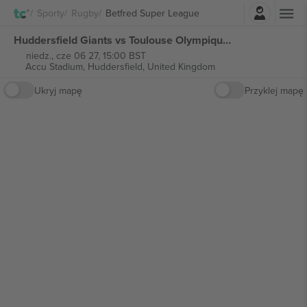
Zaloguj sie
Sporty
Rugby
Betfred Super League
Huddersfield Giants vs Toulouse Olympique Betfred Super League biletów
niedz., cze 06 27, 15:00 BST
Accu Stadium,
Huddersfield, United Kingdom
Ukryj mapę
Przyklej mapę